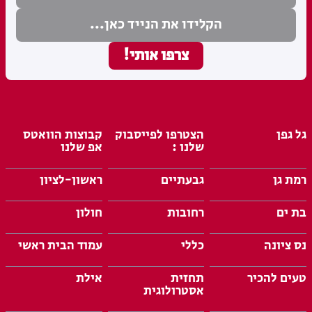
גל גפן
הצטרפו לפייסבוק
קבוצות הוואטס
שלנו :
אפ שלנו
רמת גן
גבעתיים
ראשון-לציון
בת ים
רחובות
חולון
נס ציונה
כללי
עמוד הבית ראשי
טעים להכיר
תחזית
אילת
אסטרולוגית