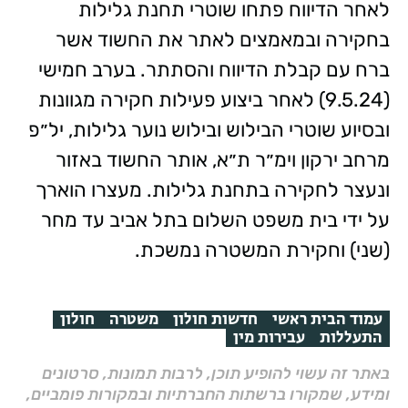
לאחר הדיווח פתחו שוטרי תחנת גלילות
בחקירה ובמאמצים לאתר את החשוד אשר
ברח עם קבלת הדיווח והסתתר. בערב חמישי
(9.5.24) לאחר ביצוע פעילות חקירה מגוונות
ובסיוע שוטרי הבילוש ובילוש נוער גלילות, יל״פ
מרחב ירקון וימ״ר ת״א, אותר החשוד באזור
ונעצר לחקירה בתחנת גלילות. מעצרו הוארך
על ידי בית משפט השלום בתל אביב עד מחר
(שני) וחקירת המשטרה נמשכת.
עמוד הבית ראשי
חדשות חולון
משטרה
חולון
התעללות
עבירות מין
באתר זה עשוי להופיע תוכן, לרבות תמונות, סרטונים
ומידע, שמקורו ברשתות החברתיות ובמקורות פומביים,