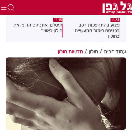
:05
14:15
14:31
מה
פצוע בהתהפכות רכב
תיסלם ואתניקס הרימו את
פצו
בכניסה לאזור התעשייה
חולון באוויר
חול
בחולון
עמוד הבית
חולון
חדשות חולון