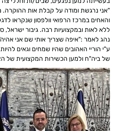
בעשייתה למען נפגעים, שבים/ות וחללי צה"
"אני נרגשת ומודה על קבלת אות ההוקרה. מב
והאחים במרכז הרפואי וולפסון שנקראו לדג
ללא לאות ובמקצועיות רבה. גיבור ישראל, 
נהג לאמר :"איפה שצריך אותי שם אני אהי
ע"י הוריי האהובים שהיו שמחים וגאים להיו
של ביה"ח ולמען הכשירות המקצועית של הצו