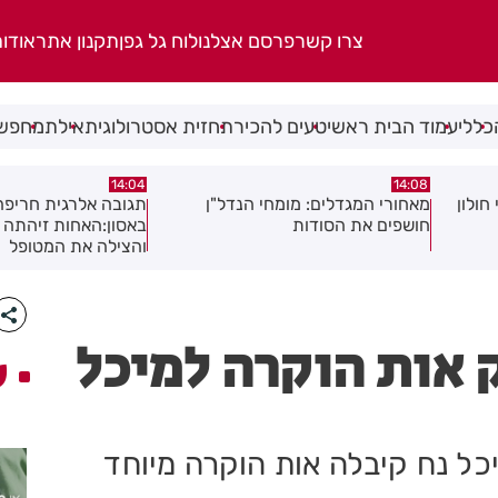
צרו קשר
פרסם אצלנו
לוח גל גפן
תקנון אתר
אודו
כללי
עמוד הבית ראשי
טעים להכיר
תחזית אסטרולוגית
אילת
מחפשי
13:54
14:04
ן
תגובה אלרגית חריפה כמעט הסתיימה
משמר שכונות רמב"ם 
באסון:האחות זיהתה את הסכנה
והצילה את המטופל
 אות הוקרה למיכל
ע
יכל נח קיבלה אות הוקרה מיוחד