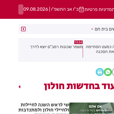
כ"ו אב התשפ"ו | 09.08.2026
ת
מדיניות פרטיות
ם בית חם
13:49
13:50
יוצא לדרך
רימון הושלך אל עבר מסעדה בראשון
אסף הרופא:
לציון
אנוש
וד בחדשות חולון
שי לראש השנה לחיילות
ולחיילי חולון ולמתנדבות