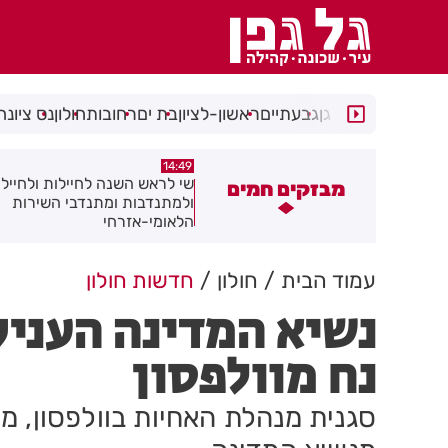
רמת גן
גבעתיים
ראשון-לציון
בת ים
רחובות
חולון
נס ציונה
14:08
14:49
י לראש השנה לחיילות ולחיילי חולון
מאחורי המגדלים: מומחי הנדל"
מבזקים חמים
למתנדבות ומתנדבי השירות
חושפים את הסודות
לאומי-אזרחי
עמוד הבית
חולון
חדשות חולון
נשיא המדינה העניק
נח מוולפסון
סגנית מנהלת האחיות בוולפסון, מ