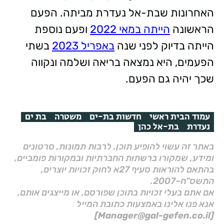
האחרונות שבת-אל נעדרת מביתה. הפעם
הראשונה
הייתה במאי 2022
ופעם נוספת
הייתה בדיוק לפני שנה
באפריל 2023
בשתי
הפעמים, היא נמצאה בריאה ושלמה ונקווה
שכך יהיה גם הפעם.
עמוד הבית ראשי
חדשות בת-ים
משטרה
בת ים
נעדרת
בת-אל כהן
באתר זה עשוי להופיע תוכן, לרבות תמונות, סרטונים
ומידע, שמקורו ברשתות החברתיות ובמקורות פומביים,
בהתאם להוראות סעיף 27א לחוק זכויות יוצרים,
התשס"ח–2007.
אם אתם בעלי זכויות בתוכן שפורסם, או מייצגים אותם,
אנא פנו אלינו באמצעות כתובת המייל
[Manager@gal-gefen.co.il]