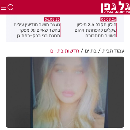
.26
06.08.26
06.08.26
חולון תקבל 2.5 מיליון
נעצר תושב מודיעין עילית
מקה
ת
שקלים להפחתת זיהום
בחשד שאיים על מפקד
לציו
האוויר מתחבורה
תחנת בני ברק–רמת גן
בקבוצת ווטסאפ
עמוד הבית
בת ים
חדשות בת-ים