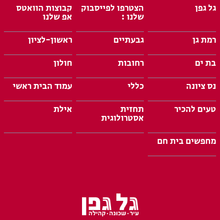
גל גפן
הצטרפו לפייסבוק
קבוצות הוואטס
שלנו :
אפ שלנו
רמת גן
גבעתיים
ראשון-לציון
בת ים
רחובות
חולון
נס ציונה
כללי
עמוד הבית ראשי
טעים להכיר
תחזית
אילת
אסטרולוגית
מחפשים בית חם