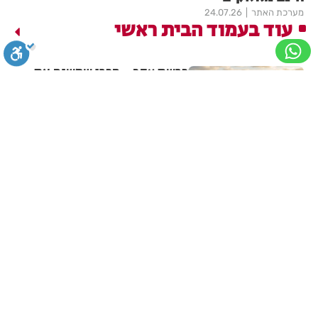
מערכת האתר
24.07.26
עוד בעמוד הבית ראשי
פרשת עקב - הפרי שמשנה את
הגוף
סגירה
ביטול הבהובים
מונוכרום
ספיה
בתי לוין
31.07.26
פרשת ואתחנן: מתנת חינם
מאלוקים
ניגודיות גבוהה
שחור צהוב
היפוך צבעים
הדגשת כותרות
מערכת האתר
24.07.26
הדגשת קישורים
תיאור קבוע
גופן קריא
הגדלת גופן
בעקבות מזג האוויר: איסור
הבערת אש בחודש הקרוב
הקטנת גופן
הגדלת מסך
הקטנת מסך
מצב קריאה
מערכת האתר
23.07.26
אתר
האינטרנט
אינו זמין