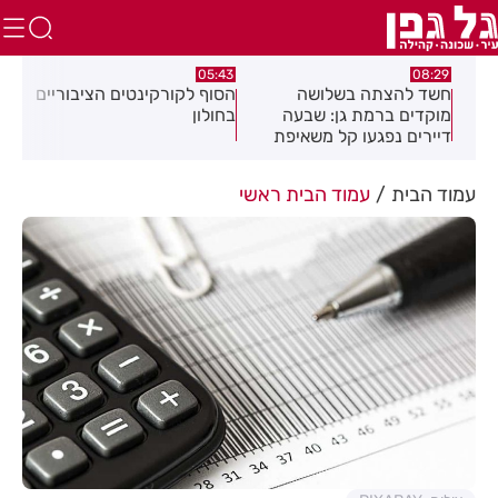
:32
05:43
08:29
ים
חשד להצתה בשלושה
הסוף לקורקינטים הציבוריים
בשו
מוקדים ברמת גן: שבעה
בחולון
העס
דיירים נפגעו קל משאיפת
עשן
עמוד הבית
עמוד הבית ראשי