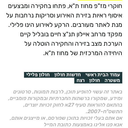
חוקרי מז"פ מחוז ת"א, פתחו בחקירה ומבצעים
איסוף ראיות בזירת האירוע וסריקות נרחבות על
מנת לאתר מעורבים. הרקע לאירוע הינו פלילי.
מפקד מרחב איילון תנ"צ חיים בובליל קיים
הערכת מצב בזירה והחקירה הוטלה על
היחידה המרכזית של מחוז ת"א.
עמוד הבית ראשי
חדשות חולון
חולון פלילי
משטרה
חולון
רצח
באתר זה עשוי להופיע תוכן, לרבות תמונות, סרטונים
ומידע, שמקורו ברשתות החברתיות ובמקורות פומביים,
בהתאם להוראות סעיף 27א לחוק זכויות יוצרים,
התשס"ח–2007.
אם אתם בעלי זכויות בתוכן שפורסם, או מייצגים אותם,
אנא פנו אלינו באמצעות כתובת המייל