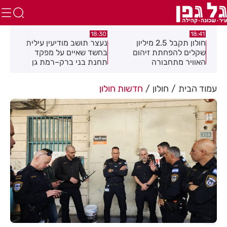
:49
18:30
18:41
חולון תקבל 2.5 מיליון
נעצר תושב מודיעין עילית
מקה
ת
שקלים להפחתת זיהום
בחשד שאיים על מפקד
לציו
האוויר מתחבורה
תחנת בני ברק–רמת גן
בקבוצת ווטסאפ
עמוד הבית
חולון
חדשות חולון