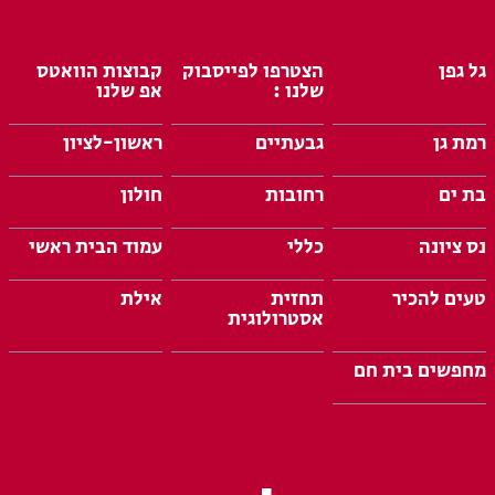
גל גפן
הצטרפו לפייסבוק
קבוצות הוואטס
שלנו :
אפ שלנו
רמת גן
גבעתיים
ראשון-לציון
בת ים
רחובות
חולון
נס ציונה
כללי
עמוד הבית ראשי
טעים להכיר
תחזית
אילת
אסטרולוגית
מחפשים בית חם