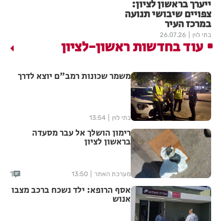
ייערך בראשון לציון:
צפויים שיבושי תנועה
במרכז העיר
בתי לוין
26.07.26
עוד בחדשות ראשון-לציון
משמר שכונות רמב"ם יוצא לדרך
בתי לוין
13:54
רימון הושלך אל עבר מסעדה
בראשון לציון
1
מערכת האתר
13:50
אסף הרופא: ילד נשכח ברכב מצבו
אנוש