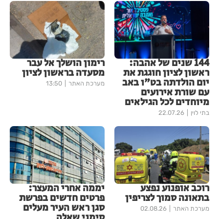
144 שנים של אהבה:
רימון הושלך אל עבר
ראשון לציון חוגגת את
מסעדה בראשון לציון
יום הולדתה בט"ו באב
מערכת האתר
13:50
עם שורת אירועים
מיוחדים לכל הגילאים
בתי לוין
22.07.26
רוכב אופנוע נפצע
יממה אחרי המעצר:
בתאונה סמוך לצריפין
פרטים חדשים בפרשת
סגן ראש העיר מעלים
מערכת האתר
02.08.26
סימני שאלה