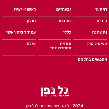
רמת גן
גבעתיים
ראשון-לציון
בת ים
רחובות
חולון
נס ציונה
כללי
עמוד הבית ראשי
טעים להכיר
תחזית
אילת
אסטרולוגית
מחפשים בית חם
2024 כל הזכויות שמורות לגל גפן