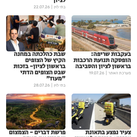
לציון
בתי לוין
22.07.26
בעקבות שריפה:
שבת כהלכתה במחנה
הופסקה תנועת הרכבות
הקיץ של הצופים
בראשון לציון והסביבה
בראשון לציון- בזכות
שבט הצופים הדתי
מערכת האתר
19.07.26
"מעוז"
בתי לוין
28.07.26
צעיר נפצע בתאונת
פרשת דברים - הצמצום