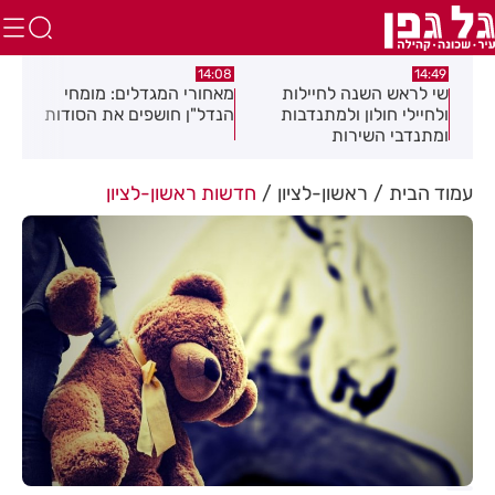
:04
14:08
14:49
שי לראש השנה לחיילות
מאחורי המגדלים: מומחי
תגו
שלב
ולחיילי חולון ולמתנדבות
הנדל"ן חושפים את הסודות
הסת
ומתנדבי השירות
זיה
הלאומי-אזרחי
את 
עמוד הבית
ראשון-לציון
חדשות ראשון-לציון