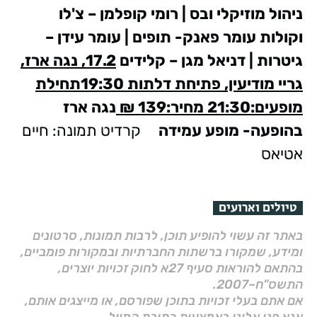
ניהול מוזיקלי ובס | רומי קופלמן – צ'לו
וקולות עומר פאנק- תופים | עומר עידן –
גיטרות | דניאל מגן – קלידים
17.2, נגה ארז,
גריי מודיעין, פתיחת דלתות 19:30תחילת
מופעים:21:30 מחיר:139 ₪
נגה ארז
בהופעה- מופע עמידה
קרדיט תמונה: חיים
אטיאס
טיולים וארועים
באתר זה עשוי להופיע תוכן, לרבות תמונות, סרטונים
ומידע, שמקורו ברשתות החברתיות ובמקורות פומביים,
בהתאם להוראות סעיף 27א לחוק זכויות יוצרים,
התשס"ח–2007.
אם אתם בעלי זכויות בתוכן שפורסם, או מייצגים אותם,
אנא פנו אלינו באמצעות כתובת המייל