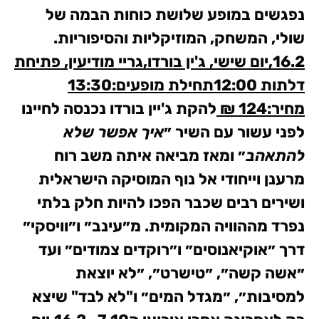
נפגשים במופע שלושת כוחות הבמה של
שולי, המשחק, המוזיקליות והסיפוריות.
16.2,יום שישי, ג'ין בורדו,גריי מודיעין, פתיחת
דלתות 12:00תחילת מופעים:13:30
מחיר:124 ₪
להקת ג'יין בורדו נכנסה לחיינו
לפני עשור עם השיר ״
איך אפשר שלא
להתאהב
״ ומאז מביאה איתה משב רוח
מרענן וייחודי אל נוף המוסיקה הישראלית
ושירים רבים שכבר הפכו להיות חלק בלתי
נפרד מההוויה המקומית.
מ״עינב״ ו״וויסקי״
דרך ״אוקיאנוסים״ ו״רוקדים צמודים״ ועד
״אשה קשה״, ״טישרט״, ״לא יוצאת
למסיבות״, ״מגדל המים״ ו"לא לבד" שיצא