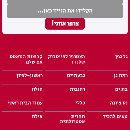
גל גפן
הצטרפו לפייסבוק
קבוצות הוואטס
שלנו :
אפ שלנו
רמת גן
גבעתיים
ראשון-לציון
בת ים
רחובות
חולון
נס ציונה
כללי
עמוד הבית ראשי
טעים להכיר
תחזית
אילת
אסטרולוגית