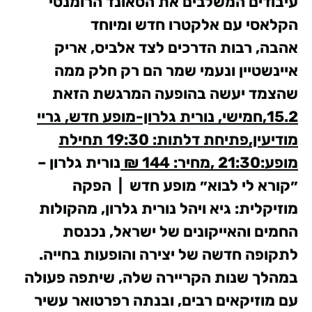
עיבודים המשלבים את הסאונד הרומנטי
הקלאסי עם אלקטרו חדש ומיוחד
אהבה, רבות הדרכים לצד אלביס, אריק
איינשטיין ונעמי שמר הם רק חלק ממה
שהצמד יעשה בהופעה המרגשת הזאת
15.2,חמישי, נורית גלרון-מופע חדש, גריי
מודיעין,פתיחת דלתות: 19:30 תחילת
מופע:21:30 ,מחיר: 144 ₪
נורית גלרון –
״קורא לי לבוא״
מופע חדש | הפקה
מוזיקלית: גיא ויהל
נורית גלרון, מהקולות
החמים והאייקונים של ישראל, נכנסת
לתקופה חדשה של יצירה והופעות בחייה.
במהלך שנות הקריירה שלה, שיתפה פעולה
עם מוזיקאים רבים, ובנתה רפרטואר עשיר