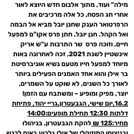
מילה" ועוד, מתוך אלבום חדש היוצא לאור
אחרי חג הפסח, כל אלה מרכיבים את
הרפרטואר הענק שחנן יובל מביא אל הבמה
ואל הקהל.
חנן יובל, חתן פרס אקו"ם למפעל
חיים, וזוכה פרס שר התרבות ע"ש אריק
אינשטיין לשנת 2021, זכה לאחרונה באות
מיוחד למפעל חייו מטעם נשיא אוניברסיטת
בר אילן והוא אחד האמנים הפעילים ביותר
לאורך כל השנים, לא שוקט על השמרים,
יוצר, מפיק ומופיע – ומשתבח עם הזמן!
16.2,יום שישי, הגבעטרון,גריי יהוד, פתיחת
דלתות 12:30 תחילת מופעים:14:00
מחיר:125 ₪
להקת הגבעטרון, בניהולו
ובניצוחו המוזיקלי של אילן גלבוע באים לרגש