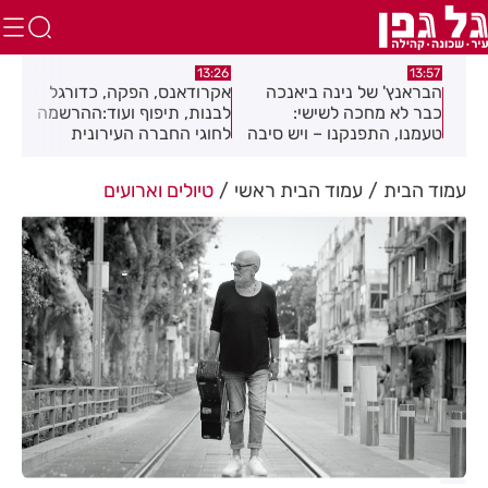
:12
13:26
13:57
הבראנץ' של נינה ביאנכה
אקרודאנס, הפקה, כדורגל
מרא
כבר לא מחכה לשישי:
לבנות, תיפוף ועוד:ההרשמה
תיק
טעמנו, התפנקנו – ויש סיבה
לחוגי החברה העירונית
יחו
טובה להגיע לצומת בילו
רחובות לשנת תשפ"ז
פתי
נמצאת בעיצומה
עמוד הבית
עמוד הבית ראשי
טיולים וארועים