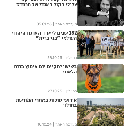
צלילי הקול האגדי של מרסדס
סוסה מגיע לראשון לציון
מערכת האתר
05.01.26
182 שנים לייסוד הארגון היהודי
העולמי "בני ברית"
בתי לוין
28.10.25
בשישי יתקיים יום אימוץ ברוח
הלאווין
בתי לוין
27.10.25
אירועי סוכות באתרי המורשת
בחולון
מערכת האתר
10.10.24