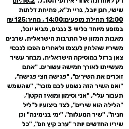
רק לאחרונה אחרי אירועי ה7.10.
16.2,יום
שישי, חנן יובל, גריי ת"א, פתיחת דלתות
12:00 תחילת מופעים:14:00 ,
מחיר:125 ₪
במופע מיוחד בליווי 3 נגנים, מביא יובל,
מאבות המזון של התרבות הישראלית, שרבים
משיריו שהלחין לעצמו ולאחרים הפכו לנכסי
צאן ברזל במוסיקה הישראלית, מבחר עשיר
מעשייתו לאורך חמישה עשורים.
"אתם
זוכרים את השירים", "פגישה חצי פגישה",
"ואם השיר הזה נשמע לכם מוכר", "שהשמש
תעבור עלי", "אני וסימון ומואיז הקטן",
"הלילה הוא שירים", לצד ביצועיו ל"ליל
חניה", "שיר המעלות", "ימי בנימינה" וכן
שיריו החדשים יותר "ערב קיץ חם", "כל