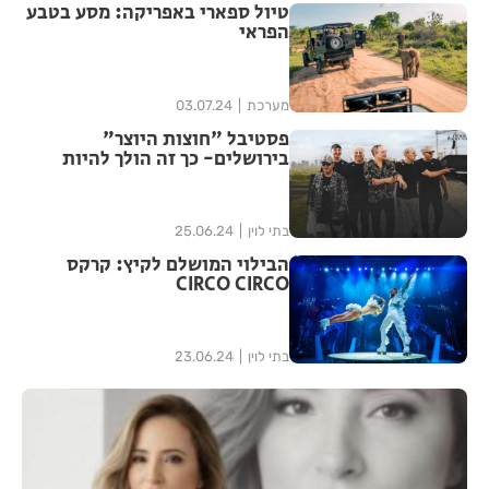
טיול ספארי באפריקה: מסע בטבע
הפראי
מערכת
03.07.24
פסטיבל "חוצות היוצר"
בירושלים- כך זה הולך להיות
בתי לוין
25.06.24
הבילוי המושלם לקיץ: קרקס
CIRCO CIRCO
בתי לוין
23.06.24