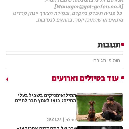
[Manager@gal-gefen.co.il]
כל פנייה תיבדק בהקדם, ובמידת הצורך יינתן קרדיט
מתאים או שהתוכן יוסר, בהתאם לנסיבות.
תגובות
הוסיפו תגובה
עוד בטיולים וארועים
המילואימניקים בשביל בעלי
החיים: בואו לאמץ חבר לחיים
בתי לוין
28.01.26
ערב של קסם דרום אמריקאי-