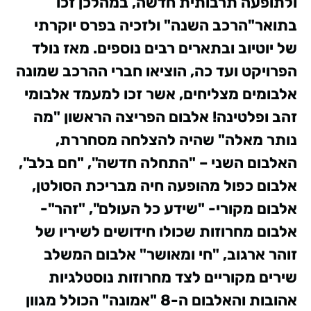
ולתופעה תרבותית חדשה, במהלכן זכו
בתואר"הרכב השנה" ולזכיה בפרס יוקרתי
של יוטיוב ובתארים רבים נוספים.
מאז נולד
הפרויקט ועד כה, הוציאו חברי ההרכב שמונה
אלבומים מצליחים, אשר זכו למעמד אלבומי
זהב ופלטינה! אלבום הפריצה הראשון "מה
נותר מאלה" שהיה להצלחה מסחררת,
האלבום השני – "התחלה חדשה", "חם בלב",
אלבום כפול מהופעה חיה מבריכת הסולטן,
אלבום מקורי- "שידע כל העולם", "זהר"-
אלבום מחרוזות שכולו חידושים לשיריו של
זוהר ארגוב, "חי ומאושר" אלבום המשלב
שירים מקוריים לצד מחרוזות נוסטלגיות
אהובות והאלבום ה-8 "אמונה" הכולל מגוון