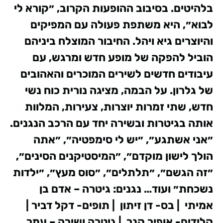
בלהיטים.
בסיבוב ההופעות הקרוב, ״קורא לי
לבוא״, היא משתפת פעולה עם המפיקים
והיוצרים גיא ויהל. החיבור המוצלח ביניהם
הוביל להפקה של מופע חדש ומרגש, עם
עיבודים חדשים לשירים המוכרים והאהובים
של גלרון.
על הבמה, מציגה נורית כוח נשי
חדש, שתי זמרות יוצרות, צעירות, המלוות
אותה בגיטרות ובשירה יחד עם הרכב הנגנים.
״אני אשתגע״, ״יש לי סימפטיה״, ״אתה
הולך לישון מוקדם״, ״המיסטיקנים הסינים״,
״זה הגשם״, ״תלתלים״, ״סוס מעץ״, ״ילדות
נשכחת״ ועוד…
נגנים:
גיטרה – אדם בן
אמיתי | בס- דן זיתון | תופים- דקל דביר |
קלידים- אופיר קנר | גיטרה ושירה – עמר