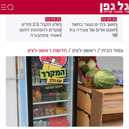
.26
06.08.26
06.08.26
חולון תקבל 2.5 מיליון
נעצר תושב מודיעין עילית
מקה
ת
שקלים להפחתת זיהום
בחשד שאיים על מפקד
לציו
האוויר מתחבורה
תחנת בני ברק–רמת גן
בקבוצת ווטסאפ
עמוד הבית
ראשון-לציון
חדשות ראשון-לציון