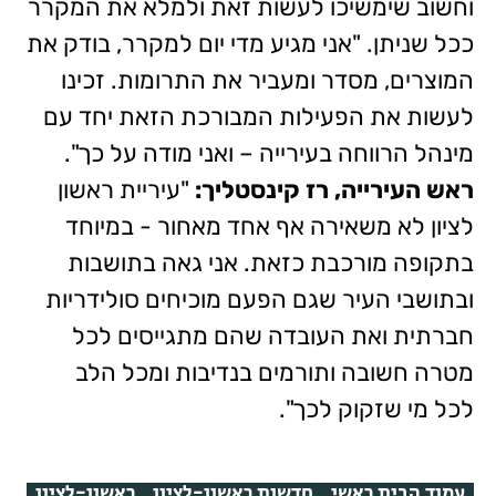
וחשוב שימשיכו לעשות זאת ולמלא את המקרר
ככל שניתן. "אני מגיע מדי יום למקרר, בודק את
המוצרים, מסדר ומעביר את התרומות. זכינו
לעשות את הפעילות המבורכת הזאת יחד עם
מינהל הרווחה בעירייה – ואני מודה על כך".
ראש העירייה, רז קינסטליך:
"עיריית ראשון
לציון לא משאירה אף אחד מאחור - במיוחד
בתקופה מורכבת כזאת. אני גאה בתושבות
ובתושבי העיר שגם הפעם מוכיחים סולידריות
חברתית ואת העובדה שהם מתגייסים לכל
מטרה חשובה ותורמים בנדיבות ומכל הלב
לכל מי שזקוק לכך".
עמוד הבית ראשי
חדשות ראשון-לציון
ראשון-לציון