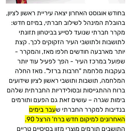
בחודש אוגוסט האחרון יצאה עיריית ראשון לציון,
בהובלת המינהל לשילוב חברתי, במיזם חדש:
מקרר חברתי שנועד לסייע בביטחון תזונתי
לתושבות ולתושבי העיר הזקוקים לכך. קצת
יותר מארבעה חודשים חלפו מאז, והמקרר -
שפועל במרכז העיר - הפך לפעיל עוד יותר
בעקבות מלחמת "חרבות ברזל". מאז החלה
המלחמה, תושבות ותושבי ראשון לציון שידועים
ברוח ההתגייסות ובסולידריות החברתית שלהם
בימות שגרה – עושים זאת גם הפעם ותורמים
בנדיבות למקרר החברתי ש
עבר בימים
האחרונים למיקום חדש ברח' הרצל 90.
התושבים תורמים מוצרי מזון בסיסיים טריים