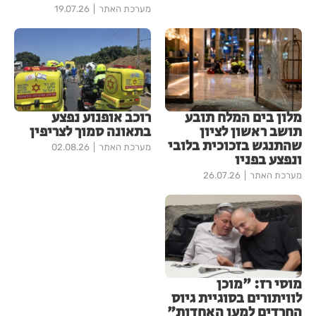
מערכת האתר
19.07.26
מלון בים המלח תובע
רוכב אופנוע נפצע
תושב ראשון לציון
בתאונה סמוך לצריפין
שהתנגש בזכוכית בלובי
מערכת האתר
02.08.26
ונפצע בפניו
מערכת האתר
26.07.26
מוסי רז: "מוכן
לוויתורים בסוגיית גיוס
החרדים למען האחדות"