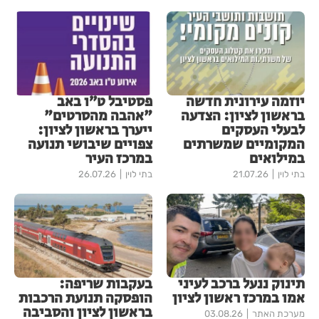
יוזמה עירונית חדשה
פסטיבל ט״ו באב
בראשון לציון: הצדעה
"אהבה מהסרטים"
לבעלי העסקים
ייערך בראשון לציון:
המקומיים שמשרתים
צפויים שיבושי תנועה
במילואים
במרכז העיר
בתי לוין
21.07.26
בתי לוין
26.07.26
תינוק ננעל ברכב לעיני
בעקבות שריפה:
אמו במרכז ראשון לציון
הופסקה תנועת הרכבות
בראשון לציון והסביבה
מערכת האתר
03.08.26