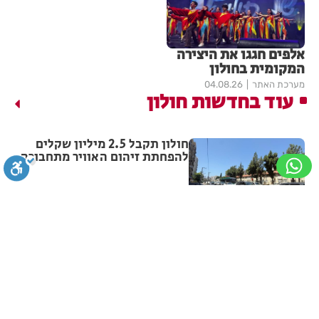
אלפים חגגו את היצירה
המקומית בחולון
מערכת האתר
04.08.26
עוד בחדשות חולון
חולון תקבל 2.5 מיליון שקלים
להפחתת זיהום האוויר מתחבורה
מערכת האתר
18:41
תושב חולון נעדר כבר שבועיים
סגירה
ביטול הבהובים
מונוכרום
ספיה
ניגודיות גבוהה
שחור צהוב
היפוך צבעים
הדגשת כותרות
מערכת האתר
17:02
מבצע עיקור וסירוס חתולי רחוב