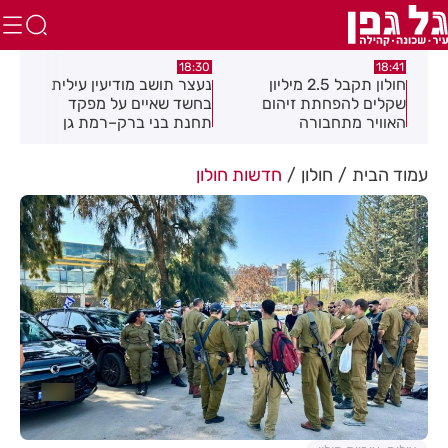
:49
18:30
18:41
חולון תקבל 2.5 מיליון
נעצר תושב מודיעין עילית
מקה
ת
שקלים להפחתת זיהום
בחשד שאיים על מפקד
לציו
האוויר מתחבורה
תחנת בני ברק–רמת גן
בקבוצת ווטסאפ
עמוד הבית
חולון
חדשות חולון