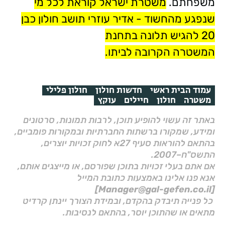
משפחתם.
משטרת ישראל קוראת לכל מי
שנפגע מהחשוד - אדיר עוזרי תושב חולון כבן
20 להגיש תלונה בתחנת
המשטרה הקרובה לביתו.
עמוד הבית ראשי
חדשות חולון
חולון פלילי
משטרה
חולון
חיילים
עוקץ
באתר זה עשוי להופיע תוכן, לרבות תמונות, סרטונים
ומידע, שמקורו ברשתות החברתיות ובמקורות פומביים,
בהתאם להוראות סעיף 27א לחוק זכויות יוצרים,
התשס"ח–2007.
אם אתם בעלי זכויות בתוכן שפורסם, או מייצגים אותם,
אנא פנו אלינו באמצעות כתובת המייל
[Manager@gal-gefen.co.il]
כל פנייה תיבדק בהקדם, ובמידת הצורך יינתן קרדיט
מתאים או שהתוכן יוסר, בהתאם לנסיבות.