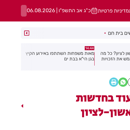
כ"ג אב התשפ"ו | 06.08.2026
מדיניות פרטיות
ם בית חם
13:02
14:39
ו באירוע הקיץ
מבצע עיקור וסירוס חתולי רחוב בחולון
יממה אחרי
בפרשת סגן 
שאלה
וד בחדשות
שון-לציון