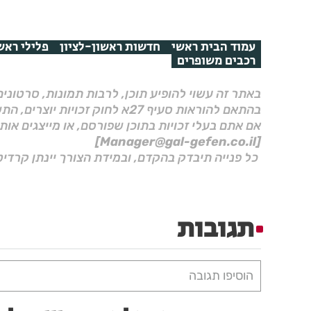
עמוד הבית ראשי
חדשות ראשון-לציון
פלילי ראשו
רכבים משופרים
באתר זה עשוי להופיע תוכן, לרבות תמונות, סרטוני
בהתאם להוראות סעיף 27א לחוק זכויות יוצרים, התשס"ח–2007.
אם אתם בעלי זכויות בתוכן שפורסם, או מייצגים אות
[Manager@gal-gefen.co.il]
כל פנייה תיבדק בהקדם, ובמידת הצורך יינתן קרדיט
תגובות
הוסיפו תגובה