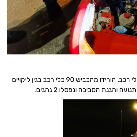
בתוך כך, בפעילות בדקו השוטרים כ-540 כלי רכב, הורידו מהכביש 90 כלי רכב בגין ליקויים