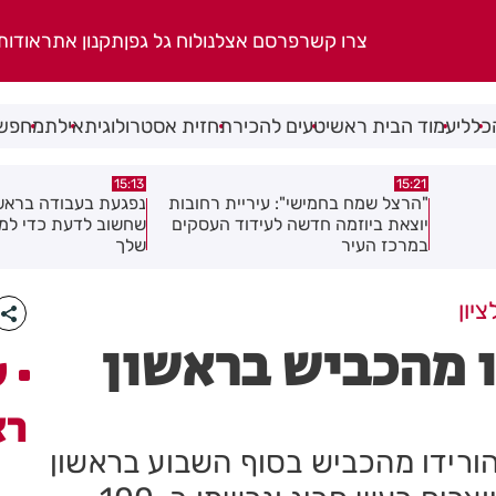
צרו קשר
פרסם אצלנו
לוח גל גפן
תקנון אתר
אודות
כללי
עמוד הבית ראשי
טעים להכיר
תחזית אסטרולוגית
אילת
מחפשי
14:44
15:13
חובות
נפגעת בעבודה בראשון לציון? כל מה
מאות משפחות השתתפ
עסקים
שחשוב לדעת כדי לממש את הזכויות
בגן הי"א בבת ים
שלך
יון
ו מהכביש בראשון
ע
רא
הורידו מהכביש בסוף השבוע בראשון