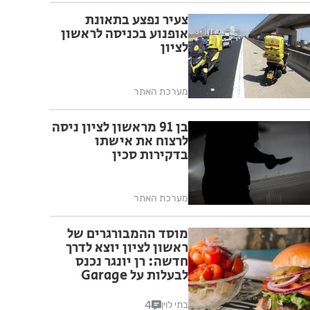
צעיר נפצע בתאונת
אופנוע בכניסה לראשון
לציון
מערכת האתר
בן 91 מראשון לציון ניסה
לרצוח את אישתו
בדקירות סכין
מערכת האתר
מוסד ההמבורגרים של
ראשון לציון יוצא לדרך
חדשה: רן יונגר נכנס
לבעלות על Garage
Burger
4
בתי לוין