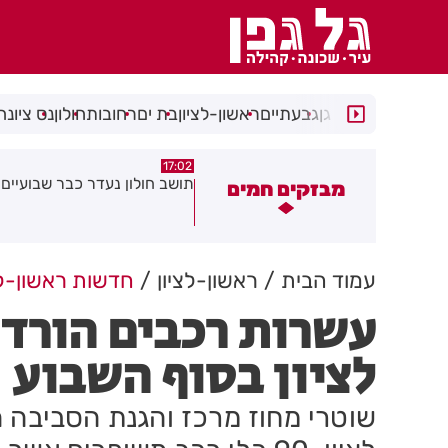
רמת גן
גבעתיים
ראשון-לציון
בת ים
רחובות
חולון
נס ציונה
15:21
17:02
ושב חולון נעדר כבר שבועיים
"הרצל שמח בחמישי": עיריית ר
מבזקים חמים
יוצאת ביוזמה חדשה לעידוד ה
במרכז העיר
עמוד הבית
ראשון-לציון
חדשות ראשון-לצ
עשרות רכבים הורד
לציון בסוף השבוע
שוטרי מחוז מרכז והגנת הסביבה 