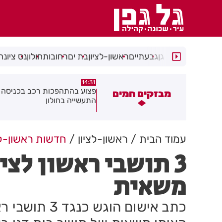
רמת גן
גבעתיים
ראשון-לציון
בת ים
רחובות
חולון
נס ציונה
14:15
14:31
צוע בהתהפכות רכב בכניסה לאזור
תיסלם ואתניקס הרימו את חולון
מבזקים חמים
תעשייה בחולון
באוויר
עמוד הבית
ראשון-לציון
חדשות ראשון-לצ
3 תושבי ראשון לצ
משאית
כתב אישום הוג