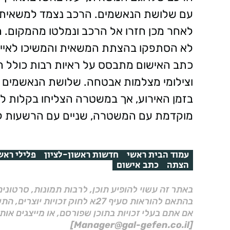
עם שלושת הנאשמים. הרכב נצמד למשאית וש
לאחר מכן חזרו אל הרכב ונמלטו מהמקום. 
לא הסתפקו בהצתת המשאית והמשיכו לאיים ע
כתב האישום מתבסס על ראיות רבות כולל הו
וצילומי מצלמות אבטחה. שלושת הנאשמים ניס
בזמן האירוע, אך במשטרה הצליחו בקלות ל
מוקדמת עם המשטרה, שניים עם הרשעות קו
עמוד הבית ראשי
חדשות ראשון-לציון
פלילי ראשו
הצתה
כתב אישום
באתר זה עשוי להופיע תוכן, לרבות תמונות, סרטוני
בהתאם להוראות סעיף 27א לחוק זכויות יוצרים, התשס"ח–2007.
אם אתם בעלי זכויות בתוכן שפורסם, או מייצגים אות
[Manager@gal-gefen.co.il]