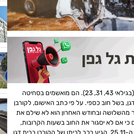
כתב אישום הוגש כנגד 3 תושבי ראשון לציון (בגילאי 43, 31, 23). הם מואשמים בסחיטה
, בשל חוב כספי. על פי כתב האישום, לקורבן
ר מהשלושה ובחודש האחרון הוא לא שילם את
 כי אם לא יסגור את החוב בשעות הקרובות,
הרכב שלו וגם המשאית, יעלו באש. בתאריך ה-25.11, הגיע רכב לביתו של הקורבן בבית דגן