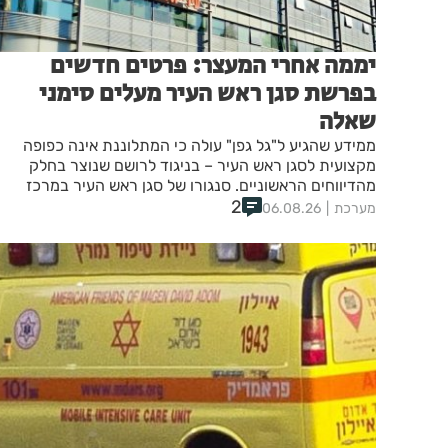
יממה אחרי המעצר: פרטים חדשים
בפרשת סגן ראש העיר מעלים סימני
שאלה
ממידע שהגיע ל"גל גפן" עולה כי המתלוננת אינה כפופה
מקצועית לסגן ראש העיר – בניגוד לרושם שנוצר בחלק
מהדיווחים הראשוניים. סנגורו של סגן ראש העיר במרכז
החשוד "הוא נעצר לראשונה בחייו, איש רב פעלים."
2
מערכת
06.08.26