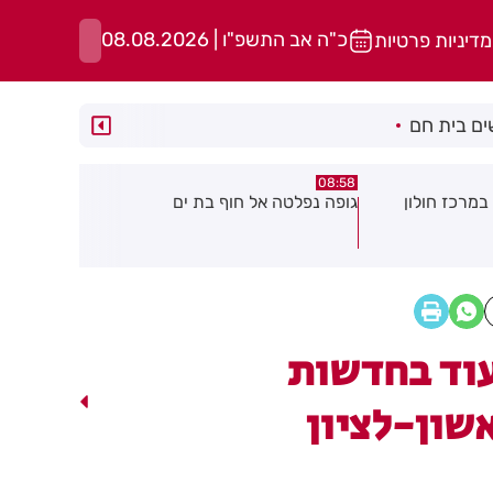
כ"ה אב התשפ"ו | 08.08.2026
מדיניות פרטיות
ם בית חם
05:43
08:29
ת ים
חשד להצתה בשלושה מוקדים ברמת
הסוף לקורקי
גן: שבעה דיירים נפגעו קל משאיפת
עשן
וד בחדשות
שון-לציון