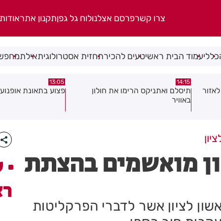
צרו קשר
פרסם אצלנו
לוח גל גפן
תקנון אתר
אודות
כללי
עמוד הבית ראשי
טעים להכיר
תחזית אסטרולוגית
אילת
מחפשי
08:58
13:05
פצוע בתאונת אופנוע במרכז חולון
גופה נפלטה אל חוף ב
יון
יון מואשמים בהצתת
ע
רא
ש כנגד 3 תושבי ראשון לציון אשר לדברי הפרקליטות