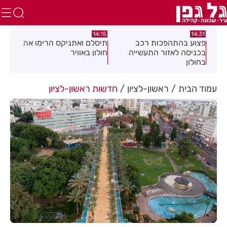
:05
14:15
14:31
מה
פצוע בהתהפכות רכב
תיסלם ואתניקס הרימו את
פצו
בכניסה לאזור התעשייה
חולון באוויר
חול
בחולון
עמוד הבית
ראשון-לציון
חדשות ראשון-לציון