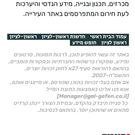
מכרזים, תכנון ובנייה, מידע הנדסי והיערכות
לעת חירום המתפרסמים באתר העירייה.
עמוד הבית ראשי
חדשות ראשון-לציון
ראשון-לציון
ראשון לציון
חופש מידע
באתר זה עשוי להופיע תוכן, לרבות תמונות, סרטונים
ומידע, שמקורו ברשתות החברתיות ובמקורות פומביים,
בהתאם להוראות סעיף 27א לחוק זכויות יוצרים,
התשס"ח–2007.
אם אתם בעלי זכויות בתוכן שפורסם, או מייצגים אותם,
אנא פנו אלינו באמצעות כתובת המייל
[Manager@gal-gefen.co.il]
כל פנייה תיבדק בהקדם, ובמידת הצורך יינתן קרדיט
מתאים או שהתוכן יוסר, בהתאם לנסיבות.