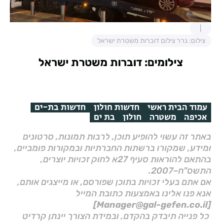
צילום: גרר צילום דוברות משטרת ישראל
צילומים: דוברות משטרת ישראל
עמוד הבית ראשי
חדשות חולון
חדשות בת-ים
אכיפה
משטרה
חולון
בת ים
באתר זה עשוי להופיע תוכן, לרבות תמונות, סרטונים
ומידע, שמקורו ברשתות החברתיות ובמקורות פומביים,
בהתאם להוראות סעיף 27א לחוק זכויות יוצרים,
התשס"ח–2007.
אם אתם בעלי זכויות בתוכן שפורסם, או מייצגים אותם,
אנא פנו אלינו באמצעות כתובת המייל
[Manager@gal-gefen.co.il]
כל פנייה תיבדק בהקדם, ובמידת הצורך יינתן קרדיט