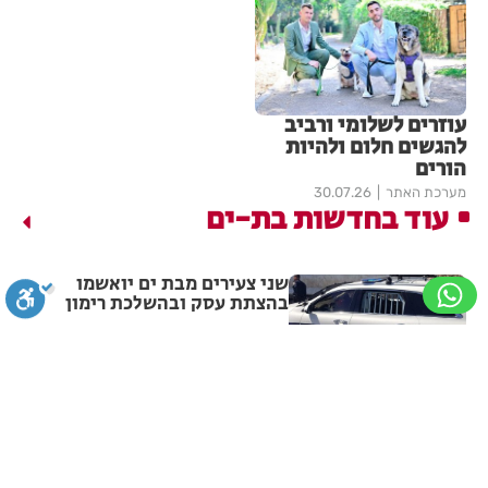
עוזרים לשלומי ורביב
להגשים חלום ולהיות
הורים
מערכת האתר
30.07.26
עוד בחדשות בת-ים
שני צעירים מבת ים יואשמו
בהצתת עסק ובהשלכת רימון
מערכת האתר
11:46
סגירה
ביטול הבהובים
מונוכרום
ספיה
ישי ריבו ושולי רנד ריגשו אלפים
בבת ים
ניגודיות גבוהה
שחור צהוב
היפוך צבעים
הדגשת כותרות