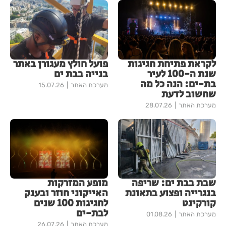
לקראת פתיחת חגיגות
פועל חולץ מעגורן באתר
שנת ה-100 לעיר
בנייה בבת ים
בת-ים: הנה כל מה
מערכת האתר
15.07.26
שחשוב לדעת
מערכת האתר
28.07.26
שבת בבת ים: שריפה
מופע המזרקות
בנגרייה ופצוע בתאונת
האייקוני חוזר ובענק
קורקינט
לחגיגות 100 שנים
לבת-ים
מערכת האתר
01.08.26
מערכת האתר
26.07.26