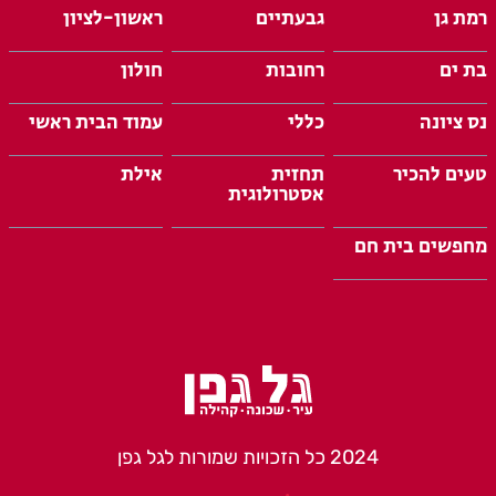
רמת גן
גבעתיים
ראשון-לציון
בת ים
רחובות
חולון
נס ציונה
כללי
עמוד הבית ראשי
טעים להכיר
תחזית
אילת
אסטרולוגית
מחפשים בית חם
2024 כל הזכויות שמורות לגל גפן