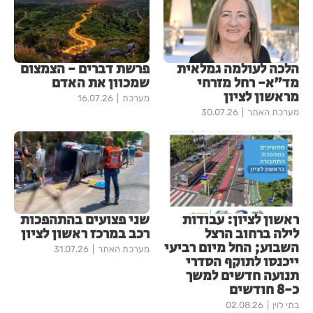
הלכה לעולמה גמלאית
פרשת דברים - הצמצום
מד"א- רחל מזרחי
שמכוון את האדם
מראשון לציון
מערכת
16.07.26
מערכת האתר
30.07.26
ראשון לציון: עבודות
שני פצועים בהתהפכות
לילה ברחוב הרצל
רכב במרכז ראשון לציון
השבוע; החל מיום רביעי
מערכת האתר
31.07.26
ייכנסו לתוקף הסדרי
תנועה חדשים למשך
כ-8 חודשים
בתי לוין
02.08.26