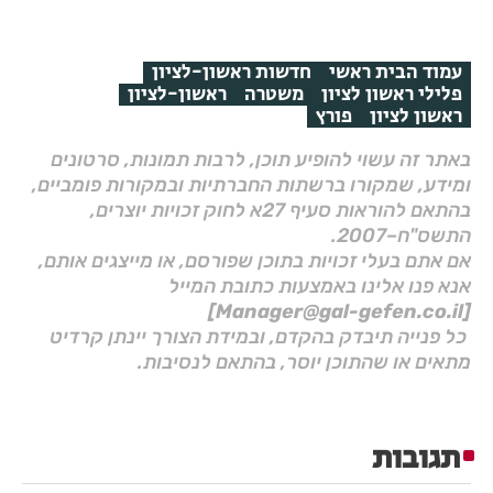
עמוד הבית ראשי
חדשות ראשון-לציון
פלילי ראשון לציון
משטרה
ראשון-לציון
ראשון לציון
פורץ
באתר זה עשוי להופיע תוכן, לרבות תמונות, סרטונים
ומידע, שמקורו ברשתות החברתיות ובמקורות פומביים,
בהתאם להוראות סעיף 27א לחוק זכויות יוצרים,
התשס"ח–2007.
אם אתם בעלי זכויות בתוכן שפורסם, או מייצגים אותם,
אנא פנו אלינו באמצעות כתובת המייל
[Manager@gal-gefen.co.il]
כל פנייה תיבדק בהקדם, ובמידת הצורך יינתן קרדיט
מתאים או שהתוכן יוסר, בהתאם לנסיבות.
תגובות