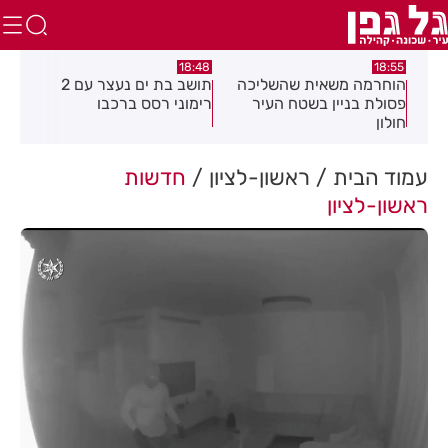
:21
18:48
18:55
את
הוחרמה משאית שהשליכה
תושב בת ים נעצר עם 2
יום
פסולת בניין בשטח העיר
רימוני רסס ברכבו
בלת
חולון
בעק
עמוד הבית
ראשון-לציון
חדשות
ראשון-לציון