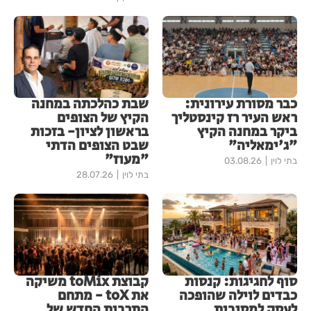
כבר מסורת עירונית:
שבת כהלכתה במחנה
ראש העיר רז קינסטליך
הקיץ של הצופים
ביקר במחנה הקיץ
בראשון לציון- בזכות
"ג'ימאליה"
שבט הצופים הדתי
"מעוז"
בתי לוין
03.08.26
בתי לוין
28.07.26
סוף לחגיגות: קנסות
קבוצת toMix משיקה
כבדים לוילה שהופכה
את toX - מתחם
לעסק למסיבות
התרבות החדש של