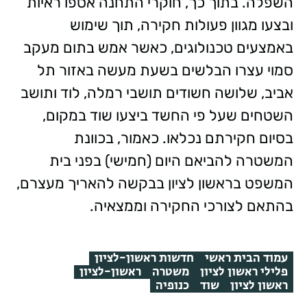
השפלה. בתוך כך, חוקרי התחנה אספו ראיות
ובצעו מגוון פעולות חקירה, תוך שימוש
באמצעים טכנולוגים, כאשר אמש בתום מעקב
סמוי עצרו הבלשים בשעת מעשה באזור תל
אביב, שלושה חשודים תושבי רמלה, לוד ותושב
השטחים שעל פי החשד ביצעו שוד במקום,
בסיום חקירתם נכלאו. כאמור, בכוונת
המשטרה להביאם היום (חמישי) בפני בית
המשפט בראשון לציון בבקשה להאריך מעצרם,
בהתאם לצורכי החקירה וממצאיה.
עמוד הבית ראשי
חדשות ראשון-לציון
פלילי ראשון לציון
משטרה
ראשון-לציון
ראשון לציון
שוד
כנופיה