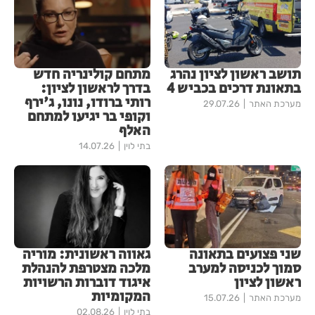
תושב ראשון לציון נהרג
מתחם קולינריה חדש
בתאונת דרכים בכביש 4
בדרך לראשון לציון:
רותי ברודו, נונו, ג'ירף
מערכת האתר
29.07.26
וקופי בר יגיעו למתחם
האלף
בתי לוין
14.07.26
שני פצועים בתאונה
גאווה ראשונית: מוריה
סמוך לכניסה למערב
מלכה מצטרפת להנהלת
ראשון לציון
איגוד דוברות הרשויות
המקומיות
מערכת האתר
15.07.26
בתי לוין
02.08.26