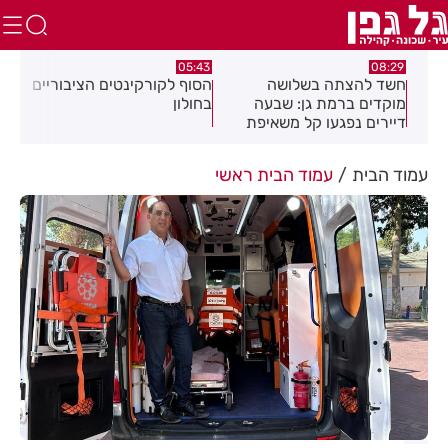
:32
05:43
08:29
ים
חשד להצתה בשלושה
הסוף לקורקינטים הציבוריים
בשו
מוקדים ברמת גן: שבעה
בחולון
העס
דיירים נפגעו קל משאיפת
עשן
עמוד הבית
עמוד הבית ראשי