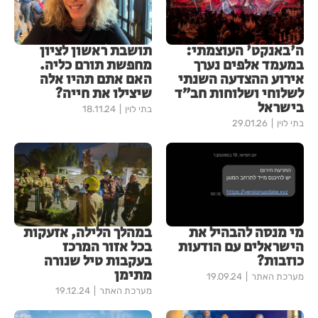
ה'באנקט' העוצמתי:
תושבת ראשון לציון
במעמד אלפים נערך
מחפשת תורם כליה.
אירוע ההצדעה השנתי
האם אתם תהיו אלה
לשלוחי ושלוחות חב״ד
שיצילו את חייה?
בישראל
בתי לוין
18.11.24
בתי לוין
29.01.26
מי מנסה להבהיל את
במהלך הלילה, אזעקות
הישראלים עם הודעות
בכל אזור המרכז
כוזבות?
בעקבות טיל שנורה
מתימן
מערכת האתר
19.09.24
מערכת האתר
19.12.24