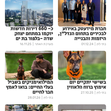
חברת מידעטק באירוע
כ- 660 דירות חדשות
לבכירים בתחום הנדל"ן,
יוקמו במתחם יצחק
היזמות והבנייה
שדה -בלפור בת ים
בתי לוין
01.12.24
מערכת האתר
16.11.25
בשישי יתקיים יום
המילואימניקים בשביל
אימוץ ברוח הלאווין
בעלי החיים: בואו לאמץ
חבר לחיים
בתי לוין
27.10.25
בתי לוין
28.01.26