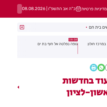
כ"ה אב התשפ"ו | 08.08.2026
מדיניות פרטיות
ם בית חם
05:43
08:29
ת ים
חשד להצתה בשלושה מוקדים ברמת
הסוף לקורקי
גן: שבעה דיירים נפגעו קל משאיפת
עשן
וד בחדשות
שון-לציון