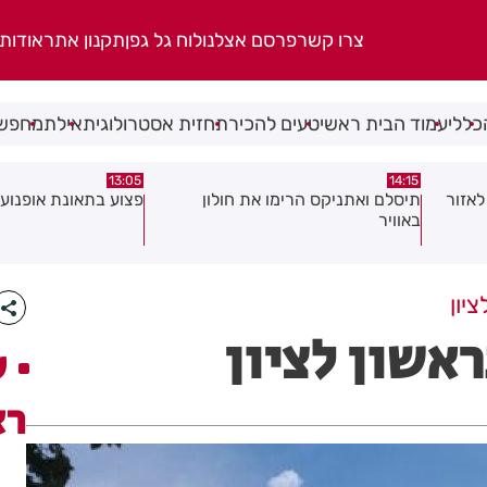
צרו קשר
פרסם אצלנו
לוח גל גפן
תקנון אתר
אודות
כללי
עמוד הבית ראשי
טעים להכיר
תחזית אסטרולוגית
אילת
מחפשי
08:58
13:05
פצוע בתאונת אופנוע במרכז חולון
גופה נפלטה אל חוף ב
יון
אשון לציון
ע
רא