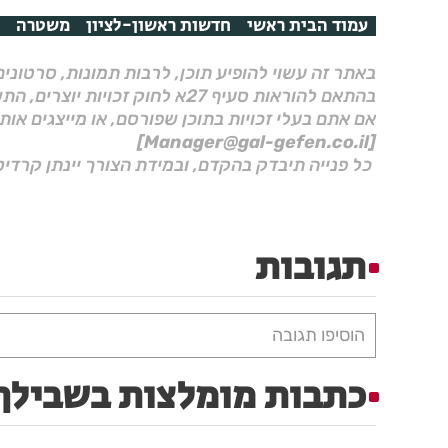
עמוד הבית ראשי
חדשות ראשון-לציון
משטרה
באתר זה עשוי להופיע תוכן, לרבות תמונות, סרטוני
בהתאם להוראות סעיף 27א לחוק זכויות יוצרים, התשס"ח–2007.
אם אתם בעלי זכויות בתוכן שפורסם, או מייצגים אות
[Manager@gal-gefen.co.il]
כל פנייה תיבדק בהקדם, ובמידת הצורך יינתן קרדיט
תגובות
הוסיפו תגובה
כתבות מומלצות בשבילך