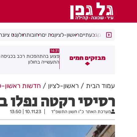
רמת גן
גבעתיים
ראשון-לציון
בת ים
רחובות
חולון
נס ציונה
14:15
14:31
צוע בהתהפכות רכב בכניסה לאזור
תיסלם ואתניקס הרימו את חולון
מבזקים חמים
תעשייה בחולון
באוויר
עמוד הבית
ראשון-לציון
חדשות ראשון-לצ
רסיסי רקטה נפלו בר
מערכת האתר
כ"ו חשון התשפ"ד
10.11.23 | 13:50