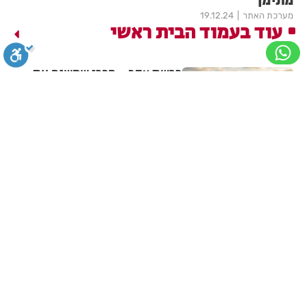
מתימן
מערכת האתר
19.12.24
עוד בעמוד הבית ראשי
פרשת עקב - הפרי שמשנה את
הגוף
סגירה
ביטול הבהובים
מונוכרום
ספיה
בתי לוין
31.07.26
פרשת ואתחנן: מתנת חינם
מאלוקים
ניגודיות גבוהה
שחור צהוב
היפוך צבעים
הדגשת כותרות
מערכת האתר
24.07.26
הדגשת קישורים
תיאור קבוע
גופן קריא
הגדלת גופן
בעקבות מזג האוויר: איסור
הבערת אש בחודש הקרוב
הקטנת גופן
הגדלת מסך
הקטנת מסך
מצב קריאה
מערכת האתר
23.07.26
אתר
האינטרנט