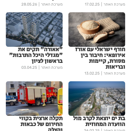
מערכת האתר
17.02.25
מערכת האתר
28.05.26
חורף ישראלי עם אורז
"אאורה" תקים את
אירופאי: חיבור בין
"מגדלי היכל התרבות"
מסורת, קיימות
בראשון לציון
ובריאות
מערכת האתר
03.04.25
מערכת האתר
13.02.25
בת ים יוצאת לקרב מול
תקלה ארצית בקווי
הוועדה המחוזית
החירום של כבאות
והצלה
מערכת האתר
26.02.25