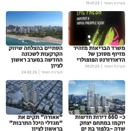
מערכת האתר
19.01.25
משרד הבריאות מזהיר
הסתיים בהצלחה שיווק
מזיוף מסוכן של
הקרקעות לשכונה
הדאודורנט הפופולרי
החדשה במערב ראשון
לציון
מערכת האתר
09.01.25
מערכת האתר
24.02.26
כ- 660 דירות חדשות
"אאורה" תקים את
יוקמו במתחם יצחק
"מגדלי היכל התרבות"
שדה -בלפור בת ים
בראשון לציון