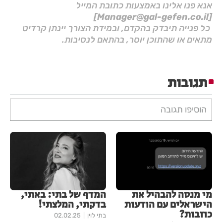
אנא פנו אלינו באמצעות כתובת המייל
[Manager@gal-gefen.co.il]
כל פנייה תיבדק בהקדם, ובמידת הצורך יינתן קרדיט
מתאים או שהתוכן יוסר, בהתאם לנסיבות.
תגובות
הוסיפו תגובה
מי מנסה להבהיל את
המדף של בתי: באתי,
הישראלים עם הודעות
בדקתי, המלצתי!
כוזבות?
בתי לוין
02.02.25