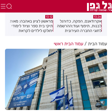
:01
13:12
13:26
ה
אקרודאנס, הפקה, כדורגל
מראשון לציון באהבה: מאות
חגי
לבנות, תיפוף ועוד:ההרשמה
תיקי בית ספר וציוד לימודי
מוז
יבה
לחוגי החברה העירונית
יחולקו לילדים לקראת
בפס
רחובות לשנת תשפ"ז
פתיחת שנת הלימודים
נמצאת בעיצומה
עמוד הבית
עמוד הבית ראשי