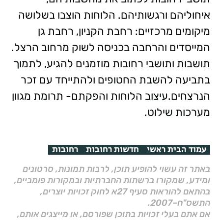
איחוליהם ורגשותיהם. הלוחות הוצבו בשלושה
מיקומים מרכזיים: רחבת הקניון, רחבת גן
המייסדים והרחבה בכניסה לשוק מרחוב הרצל.
תושבות ותושבי רחובות מוזמנים להגיע, לתמוך
בתביעה להשבת החטופים ולהתייחד עם זכר
הנרצחים.עיצוב הלוחות והפקתם- תרומת מגוון
מערכות שילוט.
עמוד הבית ראשי
חדשות רחובות
רחובות
באתר זה עשוי להופיע תוכן, לרבות תמונות, סרטונים
ומידע, שמקורו ברשתות החברתיות ובמקורות פומביים,
בהתאם להוראות סעיף 27א לחוק זכויות יוצרים,
התשס"ח–2007.
אם אתם בעלי זכויות בתוכן שפורסם, או מייצגים אותם,