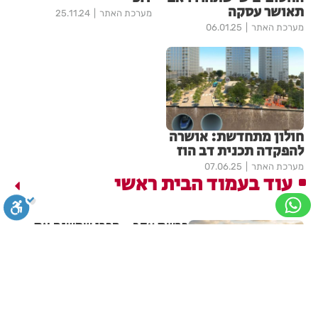
תאושר עסקה
מערכת האתר
25.11.24
מערכת האתר
06.01.25
חולון מתחדשת: אושרה
להפקדה תכנית דב הוז
מערכת האתר
07.06.25
עוד בעמוד הבית ראשי
פרשת עקב - הפרי שמשנה את
הגוף
סגירה
ביטול הבהובים
מונוכרום
ספיה
בתי לוין
31.07.26
פרשת ואתחנן: מתנת חינם