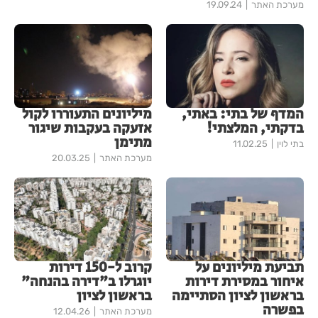
מערכת האתר
19.09.24
המדף של בתי: באתי,
מיליונים התעוררו לקול
בדקתי, המלצתי!
אזעקה בעקבות שיגור
מתימן
בתי לוין
11.02.25
מערכת האתר
20.03.25
תביעת מיליונים על
קרוב ל-150 דירות
איחור במסירת דירות
יוגרלו ב"דירה בהנחה"
בראשון לציון הסתיימה
בראשון לציון
בפשרה
מערכת האתר
12.04.26