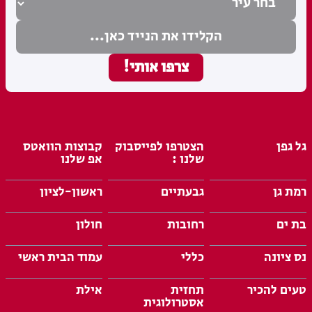
גל גפן
הצטרפו לפייסבוק
קבוצות הוואטס
שלנו :
אפ שלנו
רמת גן
גבעתיים
ראשון-לציון
בת ים
רחובות
חולון
נס ציונה
כללי
עמוד הבית ראשי
טעים להכיר
תחזית
אילת
אסטרולוגית