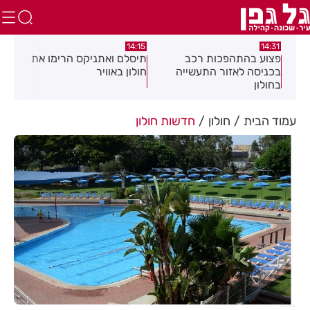
:05
14:15
14:31
מה
פצוע בהתהפכות רכב
תיסלם ואתניקס הרימו את
פצו
בכניסה לאזור התעשייה
חולון באוויר
חול
בחולון
עמוד הבית
חולון
חדשות חולון