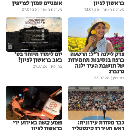
בראשון לציון
אופניים סמוך לצריפין
מערכת האתר
13.07.26
מערכת האתר
27.07.26
צדק לילנה ז"ל: הרשעה
יום לימוד מיוחד בט'
ברצח בנסיבות מחמירות
באב בראשון לציון!
של תושבת העיר ילנה
בתי לוין
21.07.26
גרנברג
בתי לוין
23.07.26
כבר מסורת עירונית:
פצוע קשה באירוע ירי
ראש העיר רז קינסטליך
בראשון לציון