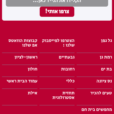
גל גפן
הצטרפו לפייסבוק
קבוצות הוואטס
שלנו :
אפ שלנו
רמת גן
גבעתיים
ראשון-לציון
בת ים
רחובות
חולון
נס ציונה
כללי
עמוד הבית ראשי
טעים להכיר
תחזית
אילת
אסטרולוגית
מחפשים בית חם