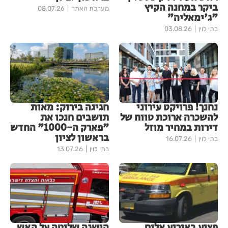
ביקר במחנה הקיץ
מערכת האתר
08.07.26
"ג'ימאליה"
בתי לוין
03.08.26
נחנך! פרויקט עירוני
חגיגה בירוק: מאות
להשכרה ארוכת טווח של
תושבים חנכו את
דירות במחיר מוזל
"פארק ה-1000" החדש
בראשון לציון
בתי לוין
16.07.26
בתי לוין
13.07.26
פצוע באירוע אלים
הושגה שליטה על האש,