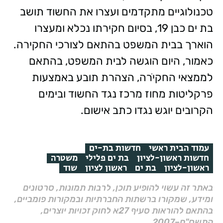
טכנולוגיים מתקדמים ועצרו את החשוד תושב
בת ים כבן 19, בסיום חקירתו נכלא ומעצרו
הוארך בבית המשפט בהתאם לצורכי החקירה.
כאמור, היום הוגשה לבית המשפט, בהתאם
לממצאי החקיֹרה, הצהרת תובע באמצעות
פרקליטות מחוז מרכז נגד החשוד ובימים
הקרובים יוגש נגדו כתב אישום.
עמוד הבית ראשי
חדשות בת-ים
חדשות ראשון-לציון
בת ים פלילי
משטרה
ראשון-לציון
בת ים
ראשון לציון
שוד
באתר זה עשוי להופיע תוכן, לרבות תמונות, סרטונים
ומידע, שמקורו ברשתות החברתיות ובמקורות פומביים,
בהתאם להוראות סעיף 27א לחוק זכויות יוצרים,
התשס"ח–2007.