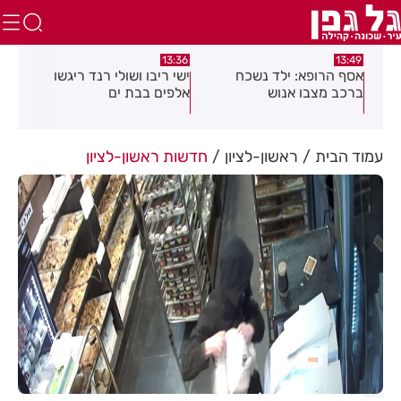
:12
13:36
13:49
עדה
אסף הרופא: ילד נשכח
ישי ריבו ושולי רנד ריגשו
2 
ברכב מצבו אנוש
אלפים בבת ים
החי
עמוד הבית
ראשון-לציון
חדשות ראשון-לציון