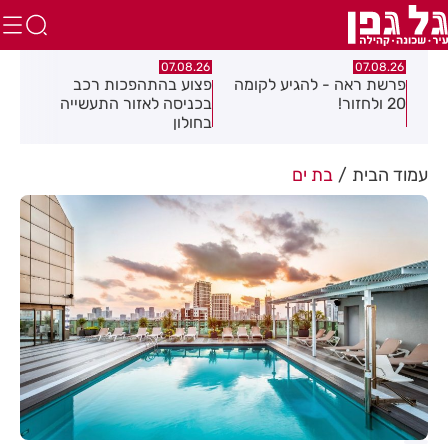
.26
07.08.26
07.08.26
פרשת ראה - להגיע לקומה
פצוע בהתהפכות רכב
תיס
ספר
20 ולחזור!
בכניסה לאזור התעשייה
חול
בחולון
עמוד הבית
בת ים