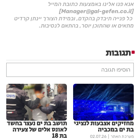
אנא פנו אלינו באמצעות כתובת המייל
[Manager@gal-gefen.co.il]
כל פנייה תיבדק בהקדם, ובמידת הצורך יינתן קרדיט
מתאים או שהתוכן יוסר, בהתאם לנסיבות.
תגובות
הוסיפו תגובה
מחזיקים אצבעות לנציגי
תושב בת ים נעצר בחשד
בת ים במכביה
לאונס אלים של צעירה
בת 18
מערכת האתר
02.07.26