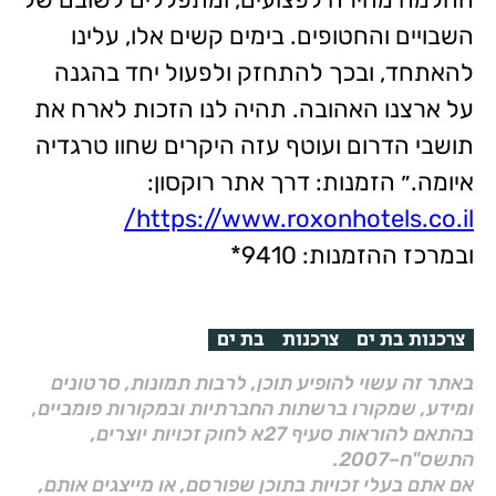
השבויים והחטופים. בימים קשים אלו, עלינו
להאתחד, ובכך להתחזק ולפעול יחד בהגנה
על ארצנו האהובה. תהיה לנו הזכות לארח את
תושבי הדרום ועוטף עזה היקרים שחוו טרגדיה
איומה.״ הזמנות: דרך אתר רוקסון:
https://www.roxonhotels.co.il/
ובמרכז ההזמנות: 9410*
צרכנות בת ים
צרכנות
בת ים
באתר זה עשוי להופיע תוכן, לרבות תמונות, סרטונים
ומידע, שמקורו ברשתות החברתיות ובמקורות פומביים,
בהתאם להוראות סעיף 27א לחוק זכויות יוצרים,
התשס"ח–2007.
אם אתם בעלי זכויות בתוכן שפורסם, או מייצגים אותם,