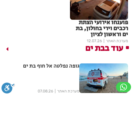
פוענחו אירועי הצתת
רכבים וירי בחולון, בת
ים וראשון לציון
מערכת האתר
12.07.26
עוד בבת ים
גופה נפלטה אל חוף בת ים
מערכת האתר
07.08.26
תושב בת ים נעצר בחשד לאונס
אלים של צעירה בת 18
סגירה
ביטול הבהובים
מונוכרום
ספיה
מערכת האתר
06.08.26