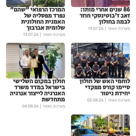
86 שנים אחרי מותו:
המרכז הרפואי "שהם"
זאב ז'בוטינסקי חוזר
נפרד מפסליה של
לבמה בחולון
האמנית החולונית
שלומית אברבוך
מערכת האתר
14.07.26
מערכת האתר
13.07.26
לוחמי האש של חולון
חולון במקום השלישי
סיימו קורס מפקדי
בישראל במדד משרד
יחידת ניטור
האנרגיה לייצור אנרגיה
מתחדשת
מערכת האתר
02.08.26
מערכת האתר
04.08.26