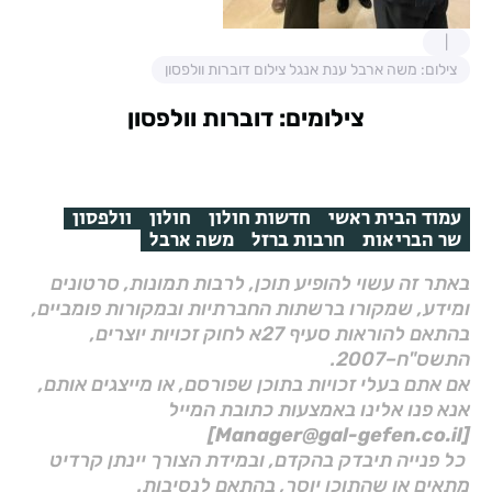
צילום: משה ארבל ענת אנגל צילום דוברות וולפסון
צילומים: דוברות וולפסון
עמוד הבית ראשי
חדשות חולון
חולון
וולפסון
שר הבריאות
חרבות ברזל
משה ארבל
באתר זה עשוי להופיע תוכן, לרבות תמונות, סרטונים
ומידע, שמקורו ברשתות החברתיות ובמקורות פומביים,
בהתאם להוראות סעיף 27א לחוק זכויות יוצרים,
התשס"ח–2007.
אם אתם בעלי זכויות בתוכן שפורסם, או מייצגים אותם,
אנא פנו אלינו באמצעות כתובת המייל
[Manager@gal-gefen.co.il]
כל פנייה תיבדק בהקדם, ובמידת הצורך יינתן קרדיט
מתאים או שהתוכן יוסר, בהתאם לנסיבות.