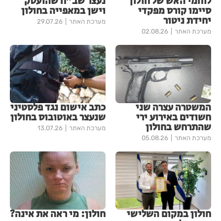
לוחמי האש של חולון
נעצר שב"ח שהועסק
סיימו קורס מפקדי
וישן במאפייה בחולון
יחידת ניטור
מערכת האתר
29.07.26
מערכת האתר
02.08.26
המשטרה עצרה שני
כתב אישום נגד פלסטיני
חשודים באירוע ירי
שנעצר באוטובוס בחולון
שהתרחש בחולון
מערכת האתר
13.07.26
מערכת האתר
05.08.26
חולון במקום השלישי
חולון: מי ראה את אינה?