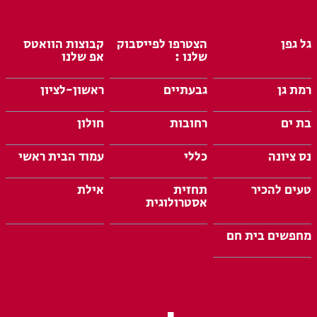
גל גפן
הצטרפו לפייסבוק
קבוצות הוואטס
שלנו :
אפ שלנו
רמת גן
גבעתיים
ראשון-לציון
בת ים
רחובות
חולון
נס ציונה
כללי
עמוד הבית ראשי
טעים להכיר
תחזית
אילת
אסטרולוגית
מחפשים בית חם