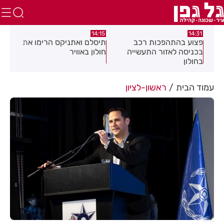
13:05
14:15
ב
תיסלם ואתניקס הרימו את
פצוע בתאונת אופנוע במרכז
יה
חולון באוויר
חולון
עמוד הבית
ראשון-לציון