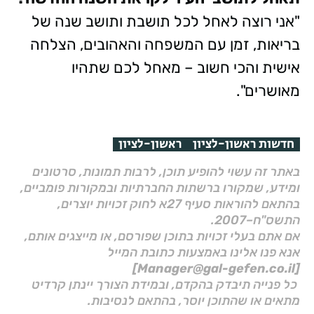
"אני רוצה לאחל לכל תושבת ותושב שנה של
בריאות, זמן עם המשפחה והאהובים, הצלחה
אישית והכי חשוב – מאחל לכם שתהיו
מאושרים".
חדשות ראשון-לציון
ראשון-לציון
באתר זה עשוי להופיע תוכן, לרבות תמונות, סרטונים
ומידע, שמקורו ברשתות החברתיות ובמקורות פומביים,
בהתאם להוראות סעיף 27א לחוק זכויות יוצרים,
התשס"ח–2007.
אם אתם בעלי זכויות בתוכן שפורסם, או מייצגים אותם,
אנא פנו אלינו באמצעות כתובת המייל
[Manager@gal-gefen.co.il]
כל פנייה תיבדק בהקדם, ובמידת הצורך יינתן קרדיט
מתאים או שהתוכן יוסר, בהתאם לנסיבות.