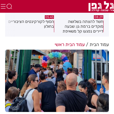
:32
05:43
08:29
ים
חשד להצתה בשלושה
הסוף לקורקינטים הציבוריים
בשו
מוקדים ברמת גן: שבעה
בחולון
העס
דיירים נפגעו קל משאיפת
עשן
עמוד הבית
עמוד הבית ראשי