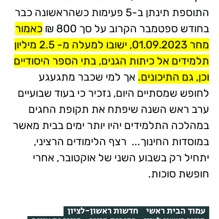
התוספת תינתן ב-5 פעימות כשהראשונה כבר
בחודש ספטמבר הקרוב על סך 800 ₪
כאמור
מחר 01.09.2023, ישובו למעלה מ- 2.5 מיליון
תלמידים אל כיתות הגנים, בתי הספר היסודיים
וכן, גם התיכונים.
אך למי שכבר מתגעגע
לחופש שמסתיים היום, נזכיר כי בעוד שבועיים
ערב ראש השנה שיפתח את תקופת החגים
במהלכה התלמידים יהיו יותר ימים בבית מאשר
במוסדות החינוך... רצף הלימודים הרציני,
יתחיל רק בשבוע השני של אוקטובר, אחרי
חופשת סוכות.
עמוד הבית ראשי
חדשות ראשון-לציון