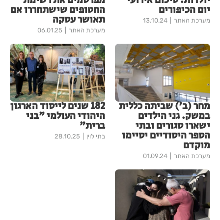
יולדות. סיכום אירועי
מפרסמים את רשימת
יום הכיפורים
החטופים שישתחררו אם
תאושר עסקה
מערכת האתר
13.10.24
מערכת האתר
06.01.25
מחר (ב') שביתה כללית
182 שנים לייסוד הארגון
במשק. גני הילדים
היהודי העולמי "בני
ישארו סגורים ובתי
ברית"
הספר היסודיים יסיימו
בתי לוין
28.10.25
מוקדם
מערכת האתר
01.09.24