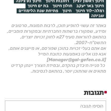
חינוך ראשון לציון
רחובות חינוך
חינוך נס ציונה
חינוך באר יעקב
חולון חינוך
בת ים חינוך
רמלה-לוד חינוך
חינוך
פתיחת שנת הלימודים
שביתה
באתר זה עשוי להופיע תוכן, לרבות תמונות, סרטונים
ומידע, שמקורו ברשתות החברתיות ובמקורות פומביים,
בהתאם להוראות סעיף 27א לחוק זכויות יוצרים,
התשס"ח–2007.
אם אתם בעלי זכויות בתוכן שפורסם, או מייצגים אותם,
אנא פנו אלינו באמצעות כתובת המייל
[Manager@gal-gefen.co.il]
כל פנייה תיבדק בהקדם, ובמידת הצורך יינתן קרדיט
מתאים או שהתוכן יוסר, בהתאם לנסיבות.
תגובות
הוסיפו תגובה