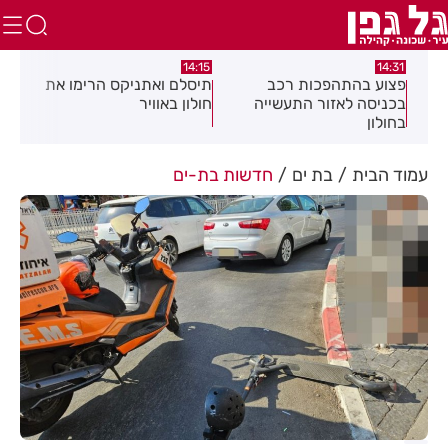
:05
14:15
14:31
מה
פצוע בהתהפכות רכב
תיסלם ואתניקס הרימו את
פצו
בכניסה לאזור התעשייה
חולון באוויר
חול
בחולון
עמוד הבית
בת ים
חדשות בת-ים