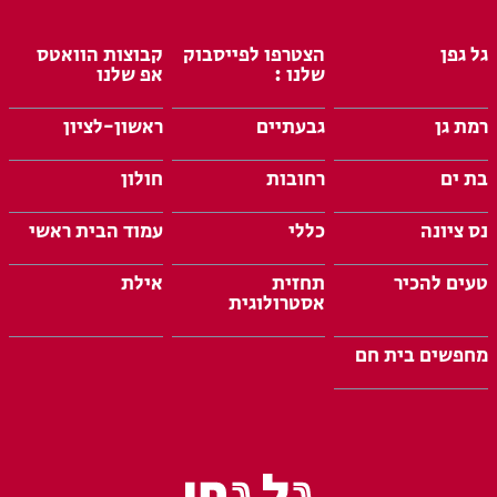
גל גפן
הצטרפו לפייסבוק
קבוצות הוואטס
שלנו :
אפ שלנו
רמת גן
גבעתיים
ראשון-לציון
בת ים
רחובות
חולון
נס ציונה
כללי
עמוד הבית ראשי
טעים להכיר
תחזית
אילת
אסטרולוגית
מחפשים בית חם