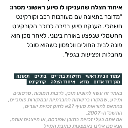
איחוד הצלה שהעניקו לו סיוע ראשוני מסרו:
"מדובר בתאונה עם מעורבות רכב וקורקינט
חשמלי. הענקנו סיוע בזירה לרוכב הקורקינט
החשמלי שנפצע באורח בינוני. לאחר מכן הוא
פונה לבית החולים וולפסון כשהוא סובל
מחבלות ופציעות בגפיו".
עמוד הבית ראשי
חדשות בת-ים
בת ים
תאונה
מגן דוד אדום
מדא
איחוד הצלה
קורקינט
באתר זה עשוי להופיע תוכן, לרבות תמונות, סרטונים
ומידע, שמקורו ברשתות החברתיות ובמקורות פומביים,
בהתאם להוראות סעיף 27א לחוק זכויות יוצרים,
התשס"ח–2007.
אם אתם בעלי זכויות בתוכן שפורסם, או מייצגים אותם,
אנא פנו אלינו באמצעות כתובת המייל