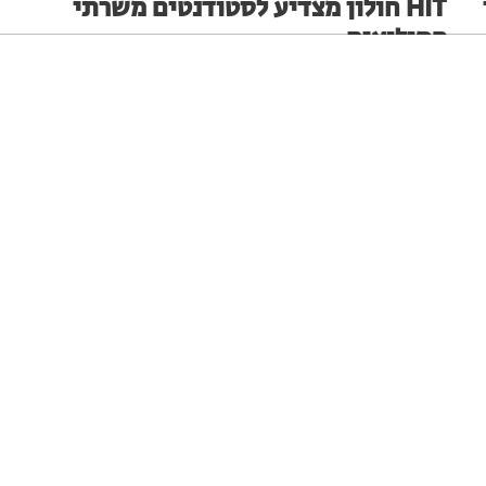
HIT חולון מצדיע לסטודנטים משרתי
המילואים
ערב הוקרה לסטודנטיות ולסטודנטים משרתי המילואים, נערך
ב-HIT מכון טכנולוגי חולון
ניגודיות גבוהה
שחור צהוב
היפוך צבעים
הדגשת כותרות
מערכת האתר
14.07.26
הקטנת מסך
סמן גדול
סמן שחור
מצב קריאה
איפוס הגדרות
הצהרת נגישות
דיווח הפרה
תיסלם ואתניקס על במה אחת בחולון!
ממשיכים להביא את המוזיקה הישראלית לחולון: הלהקות