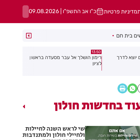
כ"ו אב התשפ"ו | 09.08.2026
ת
מדיניות פרטיות
ם בית חם
13:36
13:49
 מסעדה בראשון
אסף הרופא: ילד נשכח ברכב מצבו
ישי ריבו וש
אנוש
ים
וד בחדשות חולון
שי לראש השנה לחיילות
ולחיילי חולון ולמתנדבות