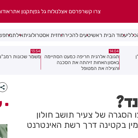
צרו קשר
פרסם אצלנו
לוח גל גפן
תקנון אתר
אודו
כללי
עמוד הבית ראשי
טעים להכיר
תחזית אסטרולוגית
אילת
מחפשי
13:50
13:54
סתיימה
משמר שכונות רמב"ם יוצא לדרך
רימון הושלך אל עבר
ה
לציון
נד?
ע
ו הסגרה של צעיר תושב חולון
מין בקטינה דרך רשת האינטרנט