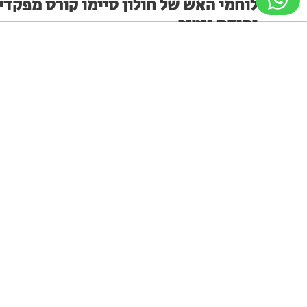
לוחמי האש של חולון סיימו קורס מפקדי
יחידת ניטור
בסוף השבוע נערך טקס סיום קורס מפקדי יחידת ניטור
במכללה הארצית של כבאות והצלה בראשל"צ בו לקחו חלק
ניווט מקלדת
ביטול הבהובים
מונוכרום
ספיה
לוחמי האש של חולון
מערכת האתר
02.08.26
גופן קריא
הגדלת גופן
הקטנת גופן
הגדלת מסך
אירוע אלימות קשה בספארק ימית
בחולון