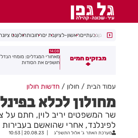
רמת גן
גבעתיים
ראשון-לציון
בת ים
רחובות
חולון
נס ציונה
14:04
14:08
אחורי המגדלים: מומחי הנדל"ן
תגובה אלרגית חריפה כמעט ה
מבזקים חמים
ושפים את הסודות
באסון:האחות זיהתה את הסכנ
והצילה את המטופל
עמוד הבית
חולון
חדשות חולון
מחולון לכלא בפינל
שר המשפטים יריב לוין, חתם על צ
לפינלנד, אחרי שהואשם בעבירות 
מערכת האתר
ג' אלול התשפ"ג
20.08.23 | 10:53