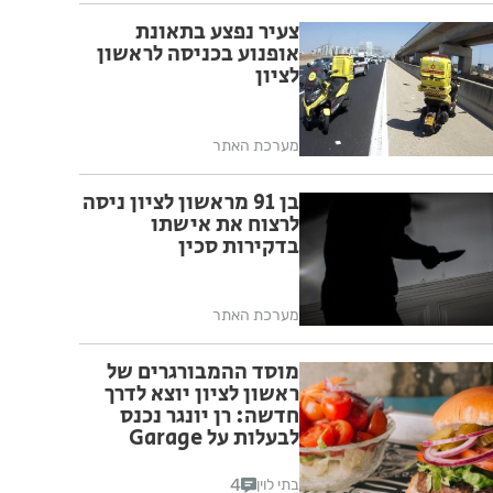
צעיר נפצע בתאונת
אופנוע בכניסה לראשון
לציון
מערכת האתר
בן 91 מראשון לציון ניסה
לרצוח את אישתו
בדקירות סכין
מערכת האתר
מוסד ההמבורגרים של
ראשון לציון יוצא לדרך
חדשה: רן יונגר נכנס
לבעלות על Garage
Burger
4
בתי לוין