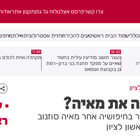
צרו קשר
פרסם אצלנו
לוח גל גפן
תקנון אתר
אודות
כללי
עמוד הבית ראשי
טעים להכיר
תחזית אסטרולוגית
אילת
מחפשי
17:02
17:49
ד
מקהלה אחת לכולם בראשון לציון
תושב חולון נעדר כבר
ק–רמת
יון
אה את מאיה?
ע
בחיפושיה אחר מאיה סוזנוב
רא
ון לציון