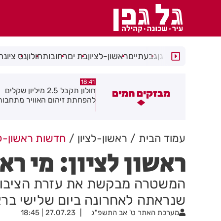
רמת גן
גבעתיים
ראשון-לציון
בת ים
רחובות
חולון
נס ציונה
18:30
18:41
חולון תקבל 2.5 מיליון שקלים
נעצר תושב מודיעין עילית בחש
מבזקים חמים
הפחתת זיהום האוויר מתחבורה
שאיים על מפקד תחנת בני בר
גן בקבוצת ווטסאפ
עמוד הבית
ראשון-לציון
חדשות ראשון-לצ
ראשון לציון: מי ר
המשטרה מבקשת את עזרת הציבור 
שנראתה לאחרונה ביום שלישי בראש
מערכת האתר
ט' אב התשפ"ג
27.07.23 | 18:45