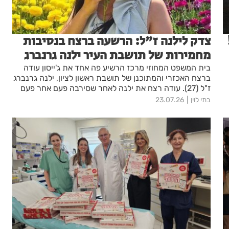
צדק לילנה ז"ל: הרשעה ברצח בנסיבות
מחמירות של תושבת העיר ילנה גרנברג
בית המשפט המחוזי מרכז הרשיע פה אחד את ג'ייסון עודה
ברצח האכזרי והמתוכנן של תושבת ראשון לציון, ילנה גרנברג
ז"ל (27). עודה רצח את ילנה לאחר שסירבה פעם אחר פעם
להפוך את הקשר ביניהם לרומנטי. אחותה, נדיה: "הוא שבר
בתי לוין
23.07.26
משפחה שלמה. שום פסק דין לא יחזיר לנו אותה".