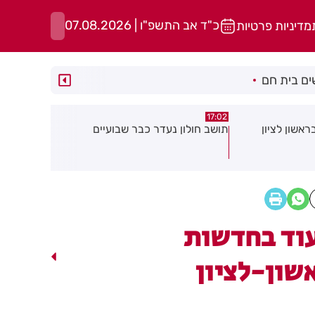
כ"ד אב התשפ"ו | 07.08.2026
מדיניות פרטיות
ם בית חם
15:13
15:21
 שבועיים
"הרצל שמח בחמישי": עיריית רחובות
נפגעת בעבו
יוצאת ביוזמה חדשה לעידוד העסקים
שחשוב לדעת
במרכז העיר
שלך
וד בחדשות
שון-לציון