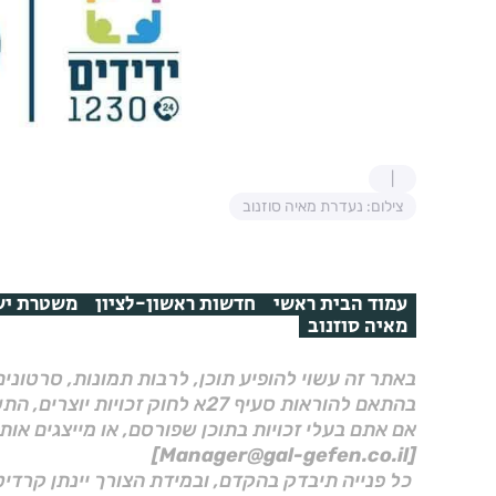
צילום: נעדרת מאיה סוזנוב
עמוד הבית ראשי
חדשות ראשון-לציון
משטרת יש
מאיה סוזנוב
באתר זה עשוי להופיע תוכן, לרבות תמונות, סרטוני
בהתאם להוראות סעיף 27א לחוק זכויות יוצרים, התשס"ח–2007.
אם אתם בעלי זכויות בתוכן שפורסם, או מייצגים אות
[Manager@gal-gefen.co.il]
כל פנייה תיבדק בהקדם, ובמידת הצורך יינתן קרדיט