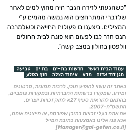
"כשהגעתי לזירה הגבר היה מחוץ למים לאחר
שלדברי המתרחצים הוא נמשה מהמים ע"י
המצילים. ביצענו בו פעולות החייאה וכשלמרבה
הנס חזר לבו לפעום הוא פונה לבית החולים
וולפסון בחולון במצב קשה".
עמוד הבית ראשי
חדשות בת-ים
בת ים
טביעה
מגן דוד אדום
מדא
איחוד הצלה
חוף הסלע
באתר זה עשוי להופיע תוכן, לרבות תמונות, סרטונים
ומידע, שמקורו ברשתות החברתיות ובמקורות פומביים,
בהתאם להוראות סעיף 27א לחוק זכויות יוצרים,
התשס"ח–2007.
אם אתם בעלי זכויות בתוכן שפורסם, או מייצגים אותם,
אנא פנו אלינו באמצעות כתובת המייל
[Manager@gal-gefen.co.il]