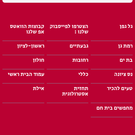
גל גפן
הצטרפו לפייסבוק
קבוצות הוואטס
שלנו :
אפ שלנו
רמת גן
גבעתיים
ראשון-לציון
בת ים
רחובות
חולון
נס ציונה
כללי
עמוד הבית ראשי
טעים להכיר
תחזית
אילת
אסטרולוגית
מחפשים בית חם