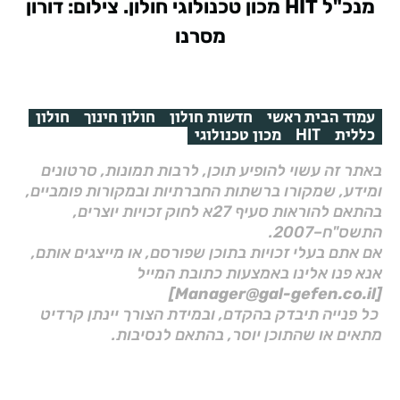
מנכ"ל HIT מכון טכנולוגי חולון. צילום: דורון
מסרנו
עמוד הבית ראשי
חדשות חולון
חולון חינוך
חולון
כללית
HIT
מכון טכנולוגי
באתר זה עשוי להופיע תוכן, לרבות תמונות, סרטונים
ומידע, שמקורו ברשתות החברתיות ובמקורות פומביים,
בהתאם להוראות סעיף 27א לחוק זכויות יוצרים,
התשס"ח–2007.
אם אתם בעלי זכויות בתוכן שפורסם, או מייצגים אותם,
אנא פנו אלינו באמצעות כתובת המייל
[Manager@gal-gefen.co.il]
כל פנייה תיבדק בהקדם, ובמידת הצורך יינתן קרדיט
מתאים או שהתוכן יוסר, בהתאם לנסיבות.