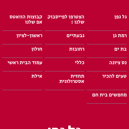
גל גפן
הצטרפו לפייסבוק
קבוצות הוואטס
שלנו :
אפ שלנו
רמת גן
גבעתיים
ראשון-לציון
בת ים
רחובות
חולון
נס ציונה
כללי
עמוד הבית ראשי
טעים להכיר
תחזית
אילת
אסטרולוגית
מחפשים בית חם