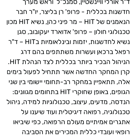
ד"ר אורלי וויינשטיין, סמנכ"ל וראש מערך
חדשנות בכללית - פרופ' רן בליצר, יו"ר חבר
הנאמנים של HIT – מר פיני כהן, נשיא HIT מכון
טכנולוגי חולון – פרופ' אדוארד יעקובוב, סגן
נשיא לחדשנות, יזמות ובינלאומיות בHIT – ד"ר
רפאל ברכאן ועשרות משתתפים בהם דרג
הניהול הבכיר ביותר בכללית לצד הנהלת HIT.
קרן המחקר החדשה אשר תתחיל לפעול בימים
אלה, תתאפיין במחקר רב-תחומי יישומי בין שני
הגופים, באופן שחוקרי HIT בתחומים מגוונים:
הנדסה, מדעים, עיצוב, טכנולוגיות למידה, ניהול
טכנולוגיה, רפואה דיגיטלית ועוד שיענו על
אתגרים אמיתיים מעולם הרפואה, כפי שיביאו
רופאי ועובדי כללית המכירים את הסביבה