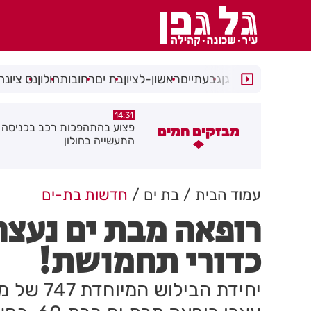
רמת גן
גבעתיים
ראשון-לציון
בת ים
רחובות
חולון
נס ציונה
14:15
14:31
צוע בהתהפכות רכב בכניסה לאזור
תיסלם ואתניקס הרימו את חולון
מבזקים חמים
תעשייה בחולון
באוויר
עמוד הבית
בת ים
חדשות בת-ים
רופאה מבת ים נעצר
כדורי תחמושת!
יחידת הבי