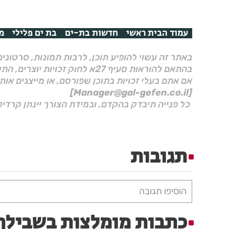
עמוד הבית ראשי
חדשות בת-ים
בת ים פלילי
מ
באתר זה עשוי להופיע תוכן, לרבות תמונות, סרטוני
בהתאם להוראות סעיף 27א לחוק זכויות יוצרים, התשס"ח–2007.
אם אתם בעלי זכויות בתוכן שפורסם, או מייצגים אות
[Manager@gal-gefen.co.il]
כל פנייה תיבדק בהקדם, ובמידת הצורך יינתן קרדיט
תגובות
הוסיפו תגובה
כתבות מומלצות בשבילך