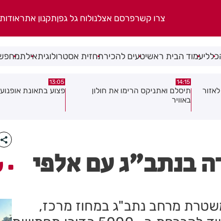
צרו קשר
פרסם אצלנו
לוח גל גפן
תקנון אתר
אודות
כללי
עמוד הבית ראשי
טעים להכיר
תחזית אסטרולוגית
אילת
מחפשי
08:58
13:05
פצוע בתאונת אופנוע במרכז חולון
גופה נפלטה אל חוף ב
ה בנתב"ג עם אלפי
ע
לוש המיוחדת 747 של משטרת מרחב נתב"ג במחוז מרכז,