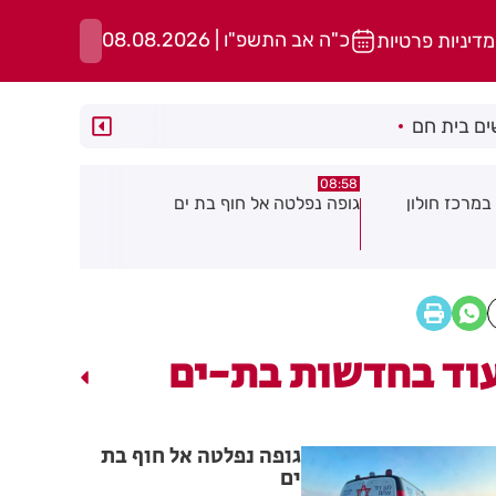
כ"ה אב התשפ"ו | 08.08.2026
מדיניות פרטיות
ם בית חם
05:43
08:29
ת ים
חשד להצתה בשלושה מוקדים ברמת
הסוף לקורקי
גן: שבעה דיירים נפגעו קל משאיפת
עשן
וד בחדשות בת-ים
גופה נפלטה אל חוף בת
ים