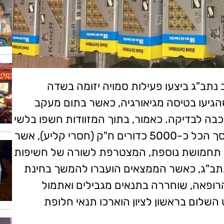
המשטרה המיוחדת 747 במרחב נתב"ג ביצעו פעילות סמויה יזומה בשדה
הגיעו בטיסה מגיאורגיה, כאשר בתום מעקב
בה לבדיקה. כאמור, בתוך המזוודות חשפו בלשי
המשטּרה עשרות קופסאות של תחמושת ובסך הכל כ-5000 כדורים ח"ק (חסרי קליע), אשר
ת תחמושת נוספת, המצטרפת לשורה של חשיפות
ב"ג, כאשר הממצאים הועברו להמשך בחינת
רופאה, שוחררה בתנאים מגבילים ואתמול
שלום בראשון לציון הוארכו תנאי חלופת