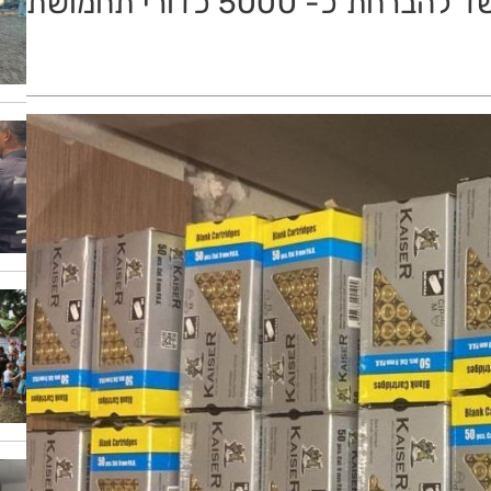
עצרו רופאה מבת ים כבת 60, בחשד להברחת כ- 5000 כדורי תחמושת