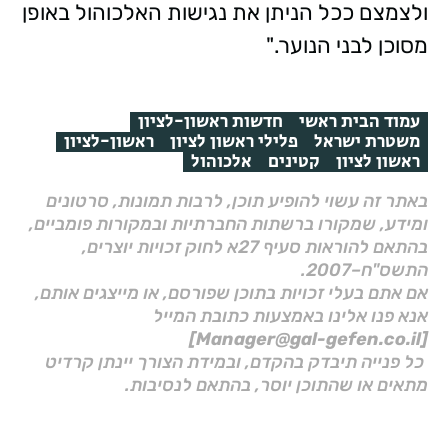
ולצמצם ככל הניתן את נגישות האלכוהול באופן
מסוכן לבני הנוער."
עמוד הבית ראשי
חדשות ראשון-לציון
משטרת ישראל
פלילי ראשון לציון
ראשון-לציון
ראשון לציון
קטינים
אלכוהול
באתר זה עשוי להופיע תוכן, לרבות תמונות, סרטונים
ומידע, שמקורו ברשתות החברתיות ובמקורות פומביים,
בהתאם להוראות סעיף 27א לחוק זכויות יוצרים,
התשס"ח–2007.
אם אתם בעלי זכויות בתוכן שפורסם, או מייצגים אותם,
אנא פנו אלינו באמצעות כתובת המייל
[Manager@gal-gefen.co.il]
כל פנייה תיבדק בהקדם, ובמידת הצורך יינתן קרדיט
מתאים או שהתוכן יוסר, בהתאם לנסיבות.