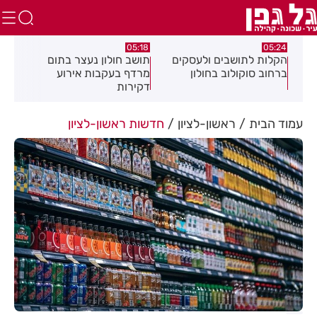
.26
05:18
05:24
צה
הקלות לתושבים ולעסקים
תושב חולון נעצר בתום
תוש
ברחוב סוקולוב בחולון
מרדף בעקבות אירוע
לאי
דקירות
עסק
עמוד הבית
ראשון-לציון
חדשות ראשון-לציון