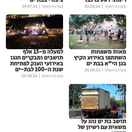
רימוני רסס ברכבו
ציבורי בבת ים
מערכת האתר
05.08.26
מערכת האתר
09.07.26
מאות משפחות
למעלה מ-15 אלף
השתתפו באירוע הקיץ
תושבים ומבקרים חגגו
בגן הי"א בבת ים
באירועי הענק לפתיחת
שנת ה-100 לבת-ים
מערכת האתר
06.08.26
מערכת האתר
02.08.26
תושב בת ים נהג על
משאית עם רשיון של