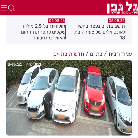
.26
06.08.26
06.08.26
תושב בת ים נעצר בחשד
חולון תקבל 2.5 מיליון
נעצ
לאונס אלים של צעירה בת
שקלים להפחתת זיהום
בחש
18
האוויר מתחבורה
תחנ
בקב
עמוד הבית
בת ים
חדשות בת-ים