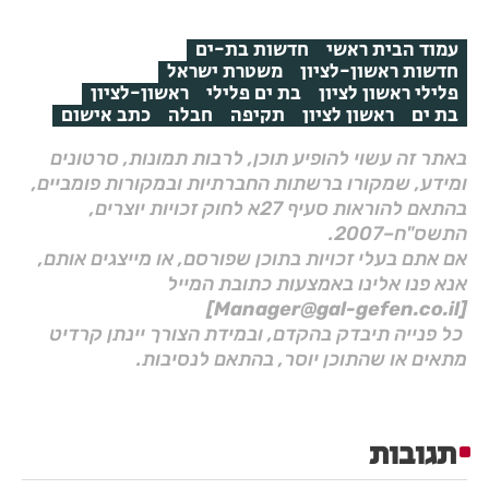
עמוד הבית ראשי
חדשות בת-ים
חדשות ראשון-לציון
משטרת ישראל
פלילי ראשון לציון
בת ים פלילי
ראשון-לציון
בת ים
ראשון לציון
תקיפה
חבלה
כתב אישום
באתר זה עשוי להופיע תוכן, לרבות תמונות, סרטונים
ומידע, שמקורו ברשתות החברתיות ובמקורות פומביים,
בהתאם להוראות סעיף 27א לחוק זכויות יוצרים,
התשס"ח–2007.
אם אתם בעלי זכויות בתוכן שפורסם, או מייצגים אותם,
אנא פנו אלינו באמצעות כתובת המייל
[Manager@gal-gefen.co.il]
כל פנייה תיבדק בהקדם, ובמידת הצורך יינתן קרדיט
מתאים או שהתוכן יוסר, בהתאם לנסיבות.
תגובות