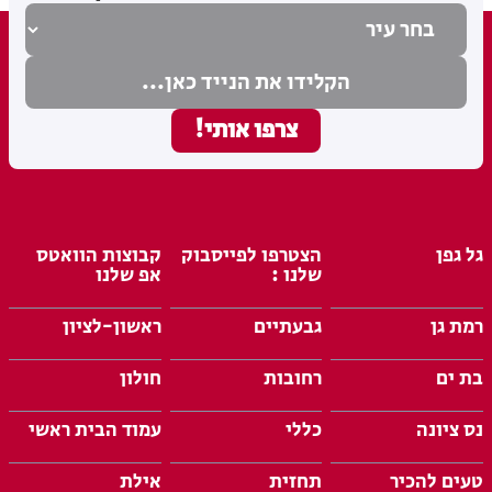
גל גפן
הצטרפו לפייסבוק
קבוצות הוואטס
שלנו :
אפ שלנו
רמת גן
גבעתיים
ראשון-לציון
בת ים
רחובות
חולון
נס ציונה
כללי
עמוד הבית ראשי
טעים להכיר
תחזית
אילת