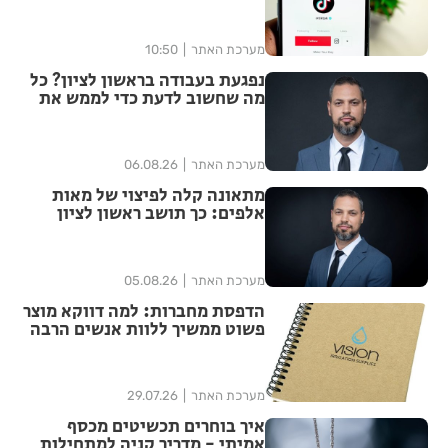
ובטוחה
מערכת האתר
10:50
נפגעת בעבודה בראשון לציון? כל
מה שחשוב לדעת כדי לממש את
הזכויות שלך
מערכת האתר
06.08.26
מתאונה קלה לפיצוי של מאות
אלפים: כך תושב ראשון לציון
הצליח להגדיל יותר מפי ארבע את
הפיצוי מחברת הביטוח
מערכת האתר
05.08.26
הדפסת מחברות: למה דווקא מוצר
פשוט ממשיך ללוות אנשים הרבה
אחרי האירוע?
מערכת האתר
29.07.26
איך בוחרים תכשיטים מכסף
אמיתי - מדריך קניה למתחילות