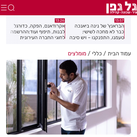
13:12
13:26
 נינה ביאנכה
אקרודאנס, הפקה, כדורגל
מראשון לציון באהבה
ה לשישי:
לבנות, תיפוף ועוד:ההרשמה
תיקי בית ספר וציוד ל
נקנו – ויש סיבה
לחוגי החברה העירונית
יחולקו לילדים לקרא
 לצומת בילו
רחובות לשנת תשפ"ז
פתיחת שנת הלימודי
נמצאת בעיצומה
עמוד הבית
כללי
מומלצים