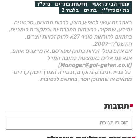
עמוד הבית ראשי
חדשות בת-ים
נדל"ן
בת ים נדל"ן
בת ים
בלפור 2
באתר זה עשוי להופיע תוכן, לרבות תמונות, סרטונים
ומידע, שמקורו ברשתות החברתיות ובמקורות פומביים,
בהתאם להוראות סעיף 27א לחוק זכויות יוצרים,
התשס"ח–2007.
אם אתם בעלי זכויות בתוכן שפורסם, או מייצגים אותם,
אנא פנו אלינו באמצעות כתובת המייל
[Manager@gal-gefen.co.il]
כל פנייה תיבדק בהקדם, ובמידת הצורך יינתן קרדיט
מתאים או שהתוכן יוסר, בהתאם לנסיבות.
תגובות
הוסיפו תגובה