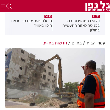
:05
14:15
14:31
מה
פצוע בהתהפכות רכב
תיסלם ואתניקס הרימו את
פצו
בכניסה לאזור התעשייה
חולון באוויר
חול
בחולון
עמוד הבית
בת ים
חדשות בת-ים