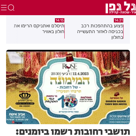
:05
14:15
14:31
מה
פצוע בהתהפכות רכב
תיסלם ואתניקס הרימו את
פצו
בכניסה לאזור התעשייה
חולון באוויר
חול
בחולון
תושבי רחובות רשמו ביומנים: