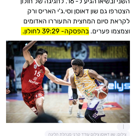
השני ובשיאו הגיע ל- 16. לחגיגה של חולון
הצטרפו גם שון דאוסן וסי.ג'י האריס ורק
לקראת סיום המחצית התעוררו האדומים
וצמצמו פערים.
בהפסקה- 39:29 לחולון.
צילום: שון דאוסן צילום עודד קרני מנהלת הליגה