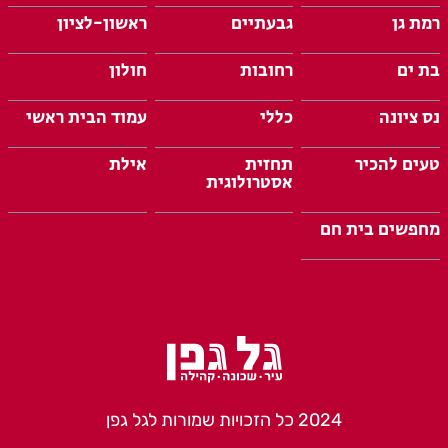
רמת גן
גבעתיים
ראשון-לציון
בת ים
רחובות
חולון
נס ציונה
כללי
עמוד הבית ראשי
טעים להכיר
תחזית
אילת
אסטרולוגית
מחפשים בית חם
2024 כל הזכויות שמורות לגל גפן