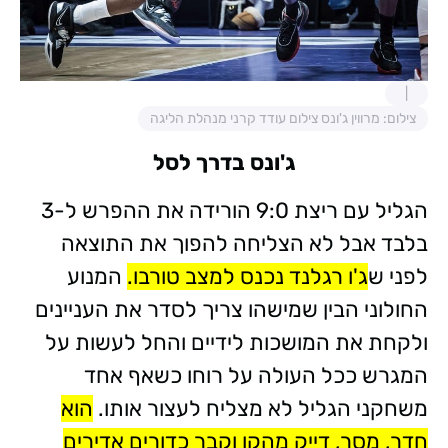
צילום: מרווין ג'ונס צילום עודד קרני מנהלת הליגה
ג'ונס בדרך לסל
הגליל עם ריצת 9:0 הורידה את ההפרש ל-3
בלבד אבל לא הצליחה להפוך את התוצאה
לפני ש
ג'ו רגלנד נכנס למצב טורבו.
המנוע
החולוני הבין שמישהו צריך לסדר את העניינים
ולקחת את המושכות לידיים והחל לעשות על
המגרש ככל העולה על רוחו כשאף אחד
משחקני הגליל לא מצליח לעצור אותו.
הוא
חדר, מסר, דייק מהקו וקבר כדורים אדירים