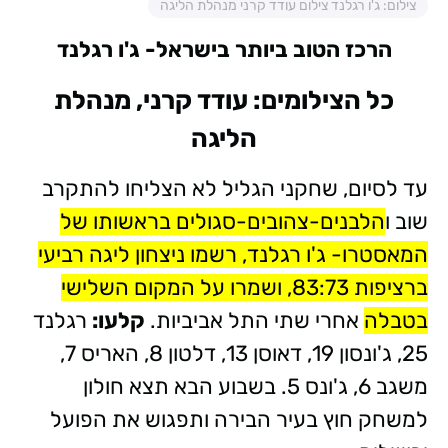
צילום: ג'ו רגלנד צילום עודד קרני מנהלת הליגה
הרכז הטוב ביותר בישראל- ג'ו רגלנד
כל הצילומים: עודד קרני, מנהלת
הליגה
עד לסיום, שחקני הגליל לא הצליחו להתקרב
שוב ו
הלבנים-צהובים-סגולים בראשותו של
המאסטרו- ג'ו רגלנד, רשמו ניצחון ליגה רביעי
ברציפות 83:73, ושמרו על המקום השלישי
בטבלה
אחרי שתי התל אביביות.
קלעו:
רגלנד
25, ג'ונסון 19, דאוסן 13, דלטון 8, האריס 7,
משגב 6, ג'ונס 5. בשבוע הבא תצא חולון
למשחק חוץ בעיר הבירה ותפגוש את הפועל