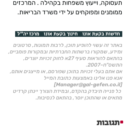
תעסוקה, וייעוץ משפחות בקהילה . המרכזים
ממומנים ומפוקחים על ידי משרד הבריאות.
חדשות בקעת אונו
חינוך בקעת אונו
מרכז יה"ל
באתר זה עשוי להופיע תוכן, לרבות תמונות, סרטונים
ומידע, שמקורו ברשתות החברתיות ובמקורות פומביים,
בהתאם להוראות סעיף 27א לחוק זכויות יוצרים,
התשס"ח–2007.
אם אתם בעלי זכויות בתוכן שפורסם, או מייצגים אותם,
אנא פנו אלינו באמצעות כתובת המייל
[Manager@gal-gefen.co.il]
כל פנייה תיבדק בהקדם, ובמידת הצורך יינתן קרדיט
מתאים או שהתוכן יוסר, בהתאם לנסיבות.
תגובות