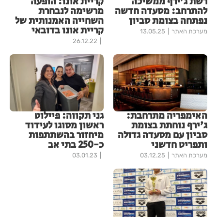
רשת ג'ירף ממשיכה
קריית אונו: הופעה
להתרחב: מסעדה חדשה
מרשימה לנבחרת
נפתחה בצומת סביון
השחייה האמנותית של
קריית אונו בדובאי
מערכת האתר
13.05.25
26.12.22
האימפריה מתרחבת:
גני תקווה: פיילוט
ג'ירף נוחתת בצומת
ראשון מסוגו לעידוד
סביון עם מסעדה גדולה
מיחזור בהשתתפות
ותפריט חדשני
כ-250 בתי אב
מערכת האתר
03.12.25
03.01.23