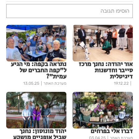
הוסיפו תגובה
אור יהודה: נחנך מרכז
נתראה בקפה: מי הגיע
סייבר וחדשנות
ל״קפה החברים של
דיגיטלית
עמית״?
19.12.22
מערכת האתר
13.05.25
דברו אלי בפרחים
יהוד מונוסון: נחנך
שביל אופניים מושקע
מערכת האתר
03.04.25