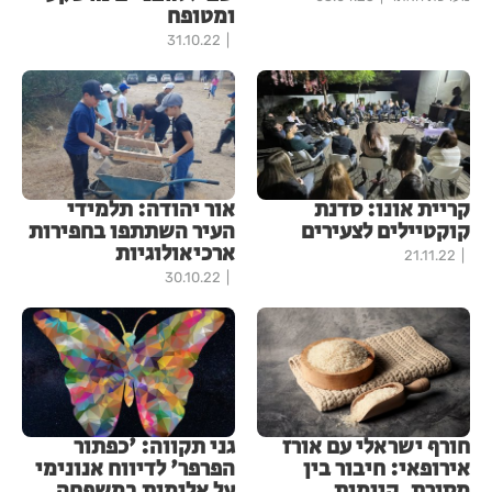
ומטופח
31.10.22
קריית אונו: סדנת
אור יהודה: תלמידי
קוקטיילים לצעירים
העיר השתתפו בחפירות
ארכיאולוגיות
21.11.22
30.10.22
חורף ישראלי עם אורז
גני תקווה: 'כפתור
אירופאי: חיבור בין
הפרפר' לדיווח אנונימי
מסורת, קיימות
על אלימות במשפחה