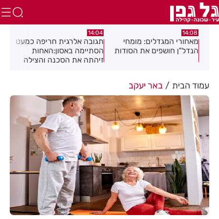
:54
14:04
14:08
מאחורי המגדלים: מומחי
תגובה אלרגית חריפה כמעט
משמ
הנדל"ן חושפים את הסודות
הסתיימה באסון:האחות
לדר
זיהתה את הסכנה והצילה
את המטופל
עמוד הבית
באר יעקב