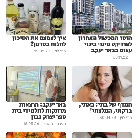
הוסר המכשול האחרון
איך לצמצם את הסיכון
לפרויקט פינוי בינוי
לחלות בסרטן?
עצום בבאר יעקב
בתי לוין
12.02.23
08.11.22
המדף של בתי: באתי,
באר יעקב: הרצאות
בדקתי, המלצתי!
מרתקות לתלמידי בית
ספר יצחק נבון
בתי לוין
30.04.23
מערכת האתר
18.05.26