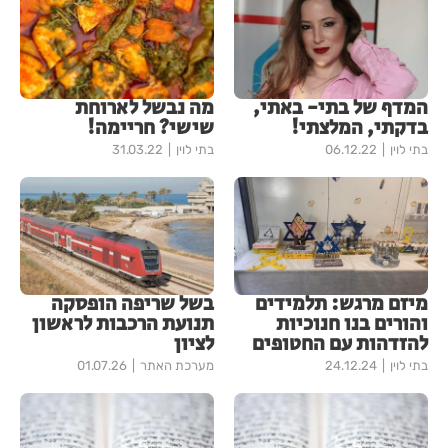
המדף של בתי- באתי,
מה נבשל לארוחת
בדקתי, המלצתי!
שישי? חריימה!
בתי לוין
06.12.22
בתי לוין
31.03.22
מיזם מרגש: תלמידים
בשל שריפה הופסקה
והורים בנו חנוכיות
תנועת הרכבות לראשון
להזדהות עם החטופים
לציון
בתי לוין
24.12.24
מערכת האתר
01.07.26