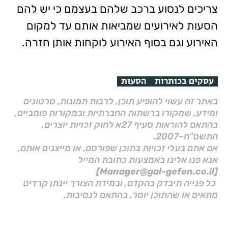
צריכים לנסוע ברכב שלהם בעצמם כי יש להם
הסעות לאירועים שמביאות אותם עד למקום
האירוע וגם בסוף האירוע לוקחות אותן חזרה.
עסקים בכותרות
הסעות
באתר זה עשוי להופיע תוכן, לרבות תמונות, סרטונים
ומידע, שמקורו ברשתות החברתיות ובמקורות פומביים,
בהתאם להוראות סעיף 27א לחוק זכויות יוצרים,
התשס"ח–2007.
אם אתם בעלי זכויות בתוכן שפורסם, או מייצגים אותם,
אנא פנו אלינו באמצעות כתובת המייל
[Manager@gal-gefen.co.il]
כל פנייה תיבדק בהקדם, ובמידת הצורך יינתן קרדיט
מתאים או שהתוכן יוסר, בהתאם לנסיבות.