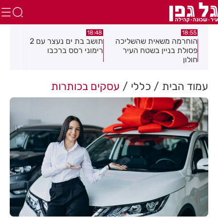
:21
18:48
18:55
את
הוחרמה משאית שהשליכה
תושב בת ים נעצר עם 2
יום
פסולת בניין בשטח העיר
רימוני רסס ברכבו
בלת
חולון
בעק
עמוד הבית
כללי
עסקים בכותרות