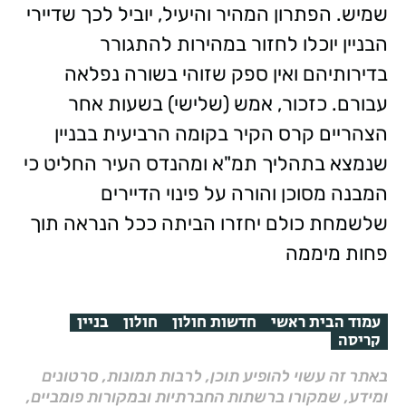
שמיש. הפתרון המהיר והיעיל, יוביל לכך שדיירי
הבניין יוכלו לחזור במהירות להתגורר
בדירותיהם ואין ספק שזוהי בשורה נפלאה
עבורם. כזכור, אמש (שלישי) בשעות אחר
הצהריים קרס הקיר בקומה הרביעית בבניין
שנמצא בתהליך תמ"א ומהנדס העיר החליט כי
המבנה מסוכן והורה על פינוי הדיירים
שלשמחת כולם יחזרו הביתה ככל הנראה תוך
פחות מיממה
עמוד הבית ראשי
חדשות חולון
חולון
בניין
קריסה
באתר זה עשוי להופיע תוכן, לרבות תמונות, סרטונים
ומידע, שמקורו ברשתות החברתיות ובמקורות פומביים,