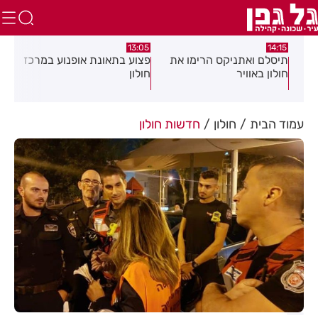
:58
13:05
14:15
תיסלם ואתניקס הרימו את
פצוע בתאונת אופנוע במרכז
גופ
חולון באוויר
חולון
עמוד הבית
חולון
חדשות חולון