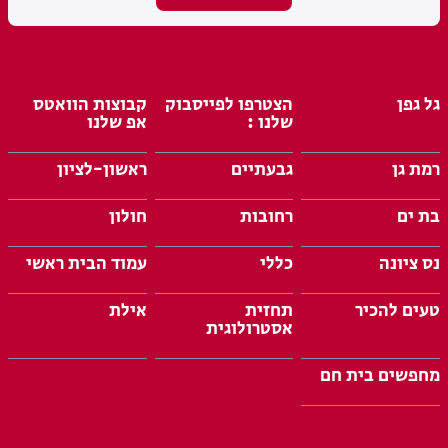
גל גפן
הצטרפו לפייסבוק
קבוצות הוואטס
שלנו :
אפ שלנו
רמת גן
גבעתיים
ראשון-לציון
בת ים
רחובות
חולון
נס ציונה
כללי
עמוד הבית ראשי
טעים להכיר
תחזית
אילת
אסטרולוגית
מחפשים בית חם