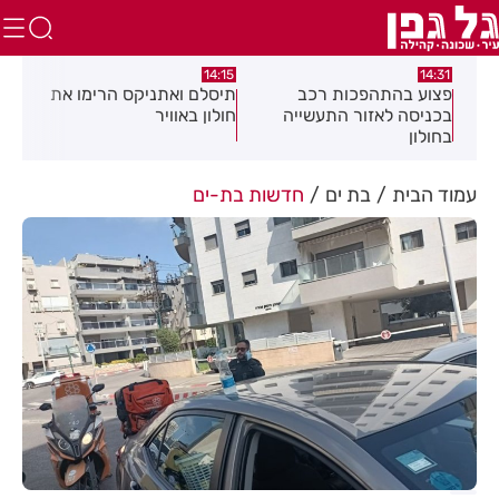
:05
14:15
14:31
מה
פצוע בהתהפכות רכב
תיסלם ואתניקס הרימו את
פצו
בכניסה לאזור התעשייה
חולון באוויר
חול
בחולון
עמוד הבית
בת ים
חדשות בת-ים