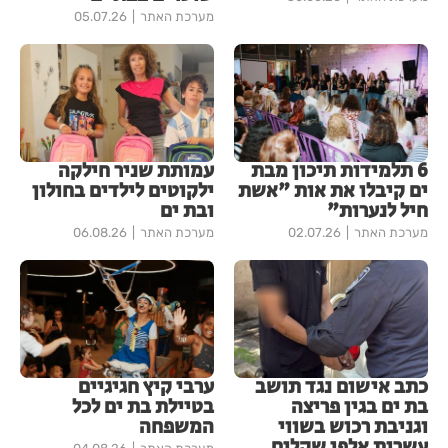
מערכת האתר
05.07.26
6 תלמידות תיכון מבת
עמותת שניר חילקה
ים קיבלו את אות "אשת
ילקוטים לילדים בחולון
חיל לנערות"
ובת ים
מערכת האתר
02.07.26
מערכת האתר
06.08.26
כתב אישום נגד תושב
ערבי קיץ חגיגיים
בת ים בגין פריצה
בטיילת בת ים לכל
וגניבת רכוש בשווי
המשפחה
עשרות אלפי שקלים