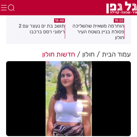
:04
16:21
18:48
כה
תושב בת ים נעצר עם 2
יום שני ברציפות: שני שוהים
צעי
רימוני רסס ברכבו
בלתי חוקיים אותרו ברמת גן
בכנ
בעקבות דיווח של תושבת
עמוד הבית
חולון
חדשות חולון