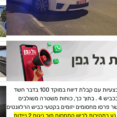
המשטרה פתחה אתמול בלילה בסריקות מבצעיות עם קבלת דיווח במוקד 100 בדבר חשד
לרכב שנגנב מראשון לציון ונצפה נע צפונה בכביש 4 . בתוך כך, כוחות משטרה משולבים
 פרסו מחסומים יזומים בקטעי כביש הרלוונטים
נע במהירות לכיוון המחסום תוך ניגוח 2 ניידות