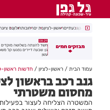
רמת גן
גבעתיים
ראשון-לציון
בת ים
רחובות
חולון
נס ציונה
05:43
08:29
שד להצתה בשלושה מוקדים ברמת
הסוף לקורקינטים הציבוריים בח
מבזקים חמים
ן: שבעה דיירים נפגעו קל משאיפת
שן
עמוד הבית
ראשון-לציון
חדשות ראשון-לצ
גנב רכב בראשון לצי
מחסום משטרתי