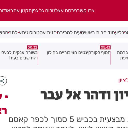
צרו קשר
פרסם אצלנו
לוח גל גפן
תקנון אתר
אודות
כללי
עמוד הבית ראשי
טעים להכיר
תחזית אסטרולוגית
אילת
מחפשי
06.08.26
00:32
ולון
בשורה ענקית לבעלי העסקים
תושב בת ים נעצר בח
והתושבים בעיר!
של צעירה בת 18
יון
ון ודהר אל עבר
ע
רא
המשטרה הצליחה לעצור בפעילות מבצעית בכביש 5 סמוך לכפר קאסם