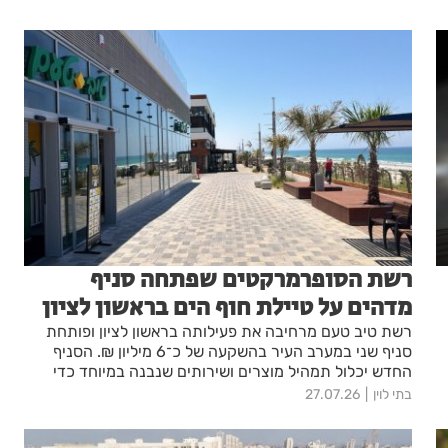
רשת הסופרמרקטים שפתחה סניף
מדהים על טיילת חוף הים בראשון לציון
רשת טיב טעם מרחיבה את פעילותה בראשון לציון ופותחת
סניף שני במערב העיר בהשקעה של כ־6 מיליון ₪. הסניף
החדש יכלול תמהיל מוצרים ושירותים שנבנה במיוחד כדי
לתת מענה כפול, הן לתושבי האזור המבקשים ליהנות מחוויית
בתי לוין
27.07.26
קנייה איכותית ומגוונת בקרבת הבית, והן למבקרי המתחם
ולמבלים בדרכם לים.