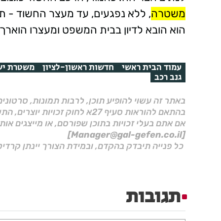
משטרה
הוא הובא לדיון בבית המשפט ומעצרו הואר
עמוד הבית ראשי
חדשות ראשון-לציון
משטרת יש
גנב רכב
באתר זה עשוי להופיע תוכן, לרבות תמונות, סרטוני
בהתאם להוראות סעיף 27א לחוק זכויות יוצרים, התשס"ח–2007.
אם אתם בעלי זכויות בתוכן שפורסם, או מייצגים אות
[Manager@gal-gefen.co.il]
כל פנייה תיבדק בהקדם, ובמידת הצורך יינתן קרדיט
תגובות