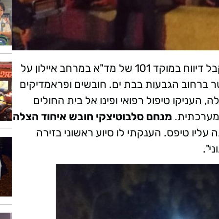
אמש (ראשון) בשעות הערב המאוחרות התקבל דיווח במוקד 101 של מד"א במרחב איילון על
נפל מגג מבנה חד קומתי בגובה 4 מטר ברחוב הגבעות בבת ים. חובשים ופראמדיקים
, העניקו טיפול רפואי ופינו אל בית החולים
מנחם סלבוטיצקי חובש איחוד הצלה
ה עליו טיפס. הענקתי לו סיוע ראשוני בזירה
י".