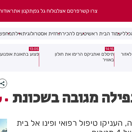
צרו קשר
פרסם אצלנו
לוח גל גפן
תקנון אתר
אודות
כללי
עמוד הבית ראשי
טעים להכיר
תחזית אסטרולוגית
אילת
מחפשי
08:58
13:05
פצוע בתאונת אופנוע במרכז חולון
גופה נפלטה אל חוף ב
נפילה מגובה בשכונת
ע
 העניקו טיפול רפואי ופינו אל בית