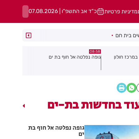
כ"ד אב התשפ"ו | 07.08.2026
מדיניות פרטיות
ם בית חם
05:43
08:29
ת ים
חשד להצתה בשלושה מוקדים ברמת
הסוף לקורקי
גן: שבעה דיירים נפגעו קל משאיפת
עשן
וד בחדשות בת-ים
גופה נפלטה אל חוף בת
ים