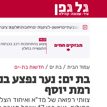
רמת גן
גבעתיים
ראשון-לציון
בת ים
רחובות
חולון
נס ציונה
14:15
14:31
צוע בהתהפכות רכב בכניסה לאזור
תיסלם ואתניקס הרימו את חולון
מבזקים חמים
תעשייה בחולון
באוויר
עמוד הבית
בת ים
חדשות בת-ים
בת ים: נער נפצע ב
רמת יוסף
צוותי רפואה של מד"א ואיחוד הצלה,