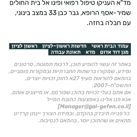
מד"א העניקו טיפול רפואי ופינו אל בית החולים
שמיר-אסף הרופא, גבר כבן 33 במצב בינוני,
עם חבלה בחזה.
עמוד הבית ראשי
חדשות ראשון-לציון
ראשון לציון
מגן דוד אדום
מדא
תאונת עבודה
באתר זה עשוי להופיע תוכן, לרבות תמונות, סרטונים
ומידע, שמקורו ברשתות החברתיות ובמקורות פומביים,
בהתאם להוראות סעיף 27א לחוק זכויות יוצרים,
התשס"ח–2007.
אם אתם בעלי זכויות בתוכן שפורסם, או מייצגים אותם,
אנא פנו אלינו באמצעות כתובת המייל
[Manager@gal-gefen.co.il]
כל פנייה תיבדק בהקדם, ובמידת הצורך יינתן קרדיט
מתאים או שהתוכן יוסר, בהתאם לנסיבות.