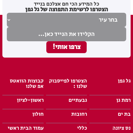
כל המידע הכי חם אצלכם בנייד
הצטרפו לרשימת התפוצה של גל גפן
גל גפן
הצטרפו לפייסבוק
קבוצות הוואטס
שלנו :
אפ שלנו
רמת גן
גבעתיים
ראשון-לציון
בת ים
רחובות
חולון
נס ציונה
כללי
עמוד הבית ראשי