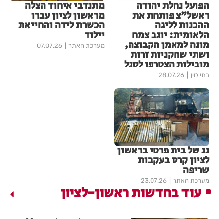
הפועל נחלת יהודה
מתנדבי איחוד הצלה
ראשל"צ פותחת את
מראשון לציון עברו
ההכנות לליגה
הכשרת לידה והחייאת
הלאומית: יוגב צמח
יילוד
מונה למאמן הקבוצה,
מערכת האתר
07.07.26
ושתי שחקניות זרות
מובילות הצטרפו לסגל
בתי לוין
28.07.26
גג של בית פרטי בראשון
לציון קרס בעקבות
שריפה
מערכת האתר
23.07.26
עוד בחדשות ראשון-לציון