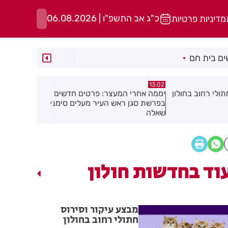
כ"ג אב התשפ"ו | 06.08.2026
מדיניות פרטיות
ם בית חם
11:48
12:45
פרטים חדשים
"קאמפ בהדרים": לראשונה ברחובות -
דניס וליאול
 מעלים סימני
סוגרים את הקיץ בקמפינג עירוני לכל
בזריקת דיס
המשפחה!
וד בחדשות חולון
מבצע עיקור וסירוס
חתולי רחוב בחולון