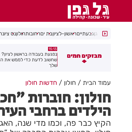
רמת גן
גבעתיים
ראשון-לציון
בת ים
רחובות
חולון
נס ציונה
14:44
15:13
פגעת בעבודה בראשון לציון? כל מה
מאות משפחות השתתפו באירוע
מבזקים חמים
חשוב לדעת כדי לממש את הזכויות
בגן הי"א בבת ים
לך
עמוד הבית
חולון
חדשות חולון
חולון: חוברות "חכ
הילדים ברחבי העיר
הקיץ כבר פה, וכמו מדי שנה, האג