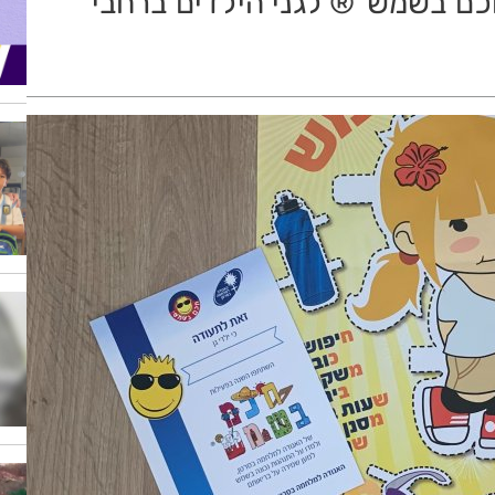
חכם בשמש”® לגני הילדים ברחבי