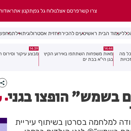
צרו קשר
פרסם אצלנו
לוח גל גפן
תקנון אתר
אודות
כללי
עמוד הבית ראשי
טעים להכיר
תחזית אסטרולוגית
אילת
מחפשי
13:02
14:39
 הקיץ
מבצע עיקור וסירוס חתולי רחוב בחולון
יממה אחרי המעצר: 
בפרשת סגן ראש העיר
שאלה
ם בשמש" הופצו בגני
ע
ודה למלחמה בסרטן בשיתוף עיריית