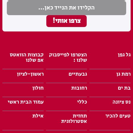
גל גפן
הצטרפו לפייסבוק
קבוצות הוואטס
שלנו :
אפ שלנו
רמת גן
גבעתיים
ראשון-לציון
בת ים
רחובות
חולון
נס ציונה
כללי
עמוד הבית ראשי
טעים להכיר
תחזית
אילת
אסטרולוגית