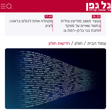
:02
17:49
18:30
נעצר תושב מודיעין עילית
מקהלה אחת לכולם בראשון
תוש
בחשד שאיים על מפקד
לציון
שבו
תחנת בני ברק–רמת גן
בקבוצת ווטסאפ
עמוד הבית
חולון
חדשות חולון