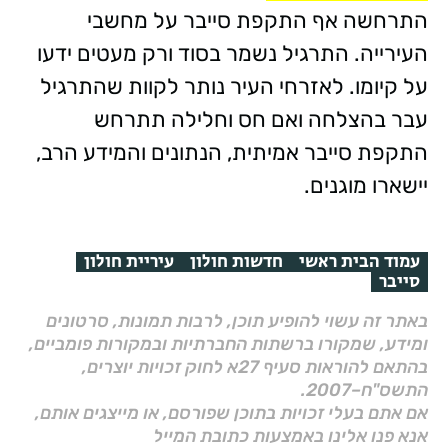
התרחשה אף התקפת סייבר על מחשבי
העירייה. התרגיל נשמר בסוד ורק מעטים ידעו
על קיומו. לאזרחי העיר נותר לקוות שהתרגיל
עבר בהצלחה ואם חס וחלילה תתרחש
התקפת סייבר אמיתית, הנתונים והמידע הרב,
יישארו מוגנים.
עמוד הבית ראשי
חדשות חולון
עיריית חולון
סייבר
באתר זה עשוי להופיע תוכן, לרבות תמונות, סרטונים
ומידע, שמקורו ברשתות החברתיות ובמקורות פומביים,
בהתאם להוראות סעיף 27א לחוק זכויות יוצרים,
התשס"ח–2007.
אם אתם בעלי זכויות בתוכן שפורסם, או מייצגים אותם,
אנא פנו אלינו באמצעות כתובת המייל